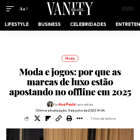
Aa
LIFESTYLE
BUSINESS
CELEBRIDADES
ENTRETE
Moda
Moda e jogos: por que as
marcas de luxo estão
apostando no offline em 2025
Por
Ana Paula
1 ano atrás
Última atualização: 3 de julho de 2025 19:04
7 min de leitura