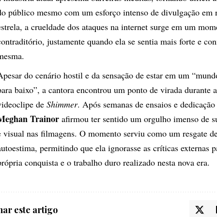
do público mesmo com um esforço intenso de divulgação em r
estrela, a crueldade dos ataques na internet surge em um mom
contraditório, justamente quando ela se sentia mais forte e con
mesma.
Apesar do cenário hostil e da sensação de estar em um “mund
para baixo”, a cantora encontrou um ponto de virada durante 
videoclipe de
Shimmer
. Após semanas de ensaios e dedicação 
Meghan Trainor
afirmou ter sentido um orgulho imenso de s
e visual nas filmagens. O momento serviu como um resgate d
autoestima, permitindo que ela ignorasse as críticas externas p
própria conquista e o trabalho duro realizado nesta nova era.
ar este artigo