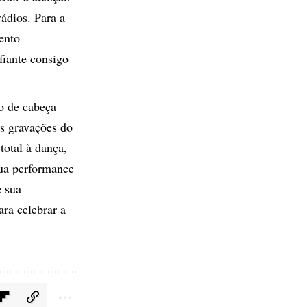
ádios. Para a
ento
fiante consigo
o de cabeça
as gravações do
total à dança,
ua performance
e sua
ara celebrar a