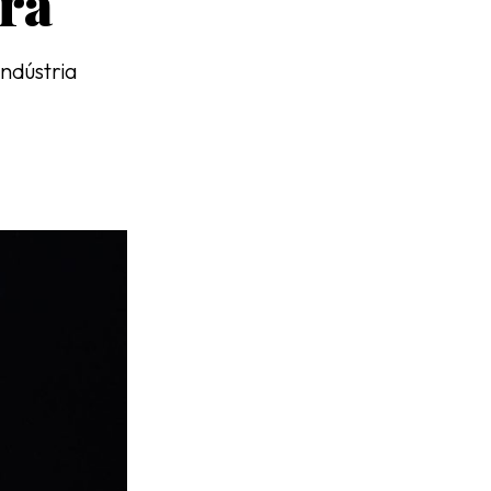
era
ndústria