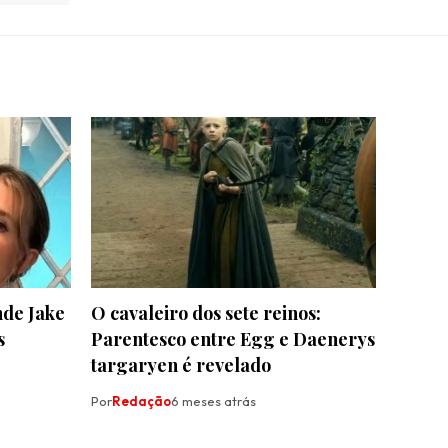
nde Jake
O cavaleiro dos sete reinos:
s
Parentesco entre Egg e Daenerys
targaryen é revelado
Por
Redação
6 meses atrás