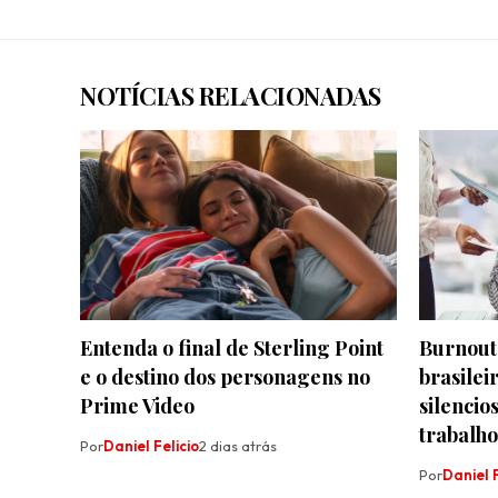
NOTÍCIAS RELACIONADAS
Entenda o final de Sterling Point
Burnout
e o destino dos personagens no
brasilei
Prime Video
silencio
trabalho
Por
Daniel Felicio
2 dias atrás
Por
Daniel F