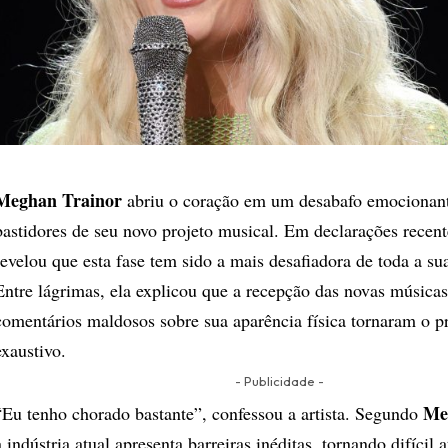
Meghan Trainor
abriu o coração em um desabafo emocionant
bastidores de seu novo projeto musical. Em declarações recent
revelou que esta fase tem sido a mais desafiadora de toda a sua 
Entre lágrimas, ela explicou que a recepção das novas músicas
comentários maldosos sobre sua aparência física tornaram o p
exaustivo.
- Publicidade -
Me
“Eu tenho chorado bastante”, confessou a artista. Segundo
a indústria atual apresenta barreiras inéditas, tornando difícil a