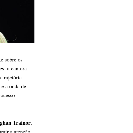
e sobre os
es, a cantora
trajetória.
 e a onda de
rocesso
ghan Trainor
,
trair a atenção