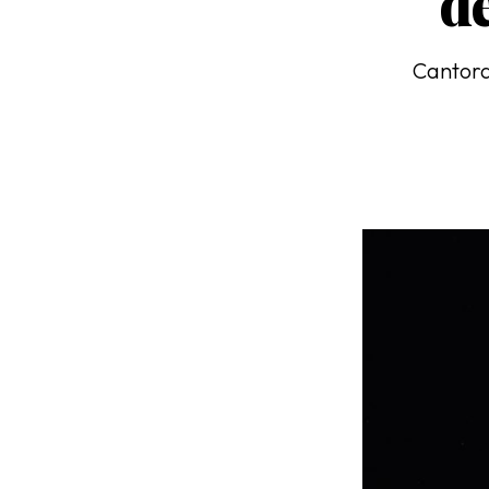
de
Cantora