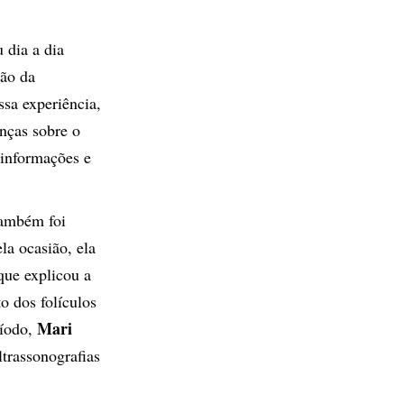
 dia a dia
tão da
ssa experiência,
nças sobre o
 informações e
também foi
la ocasião, ela
 que explicou a
o dos folículos
Mari
ríodo,
ltrassonografias