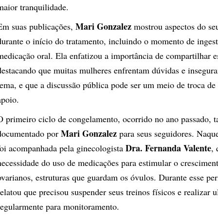
maior tranquilidade.
Mari Gonzalez
Em suas publicações,
mostrou aspectos do seu
durante o início do tratamento, incluindo o momento de inges
medicação oral. Ela enfatizou a importância de compartilhar e
destacando que muitas mulheres enfrentam dúvidas e insegura
tema, e que a discussão pública pode ser um meio de troca de
apoio.
O primeiro ciclo de congelamento, ocorrido no ano passado, 
Mari Gonzalez
documentado por
para seus seguidores. Naque
Dra. Fernanda Valente
foi acompanhada pela ginecologista
,
necessidade do uso de medicações para estimular o cresciment
ovarianos, estruturas que guardam os óvulos. Durante esse pe
relatou que precisou suspender seus treinos físicos e realizar u
regularmente para monitoramento.