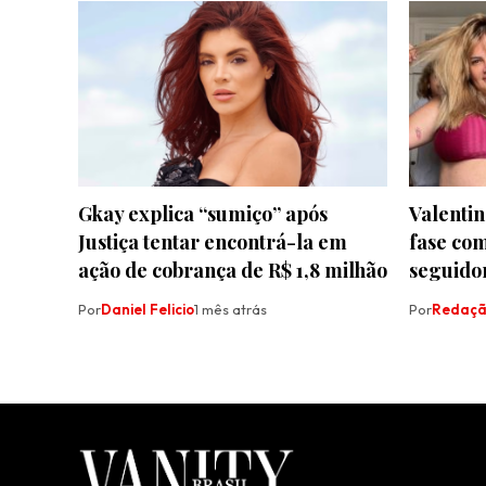
Gkay explica “sumiço” após
Valentin
Justiça tentar encontrá-la em
fase com
ação de cobrança de R$ 1,8 milhão
seguido
Por
Daniel Felicio
1 mês atrás
Por
Redaç