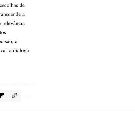
escolhas de
ranscende a
e relevância
tos
ecisão, a
ivar o diálogo