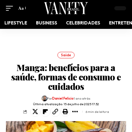
Aa
LIFESTYLE
BUSINESS
CELEBRIDADES
ENTRETE
Saúde
Manga: benefícios para a
saúde, formas de consumo e
cuidados
Por
Daniel Felicio
1 ano atrás
Última atualização: 15 de julho de 2025 17:32
6 min de leitura