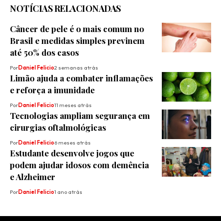
NOTÍCIAS RELACIONADAS
Câncer de pele é o mais comum no
Brasil e medidas simples previnem
até 50% dos casos
Por
Daniel Felicio
2 semanas atrás
Limão ajuda a combater inflamações
e reforça a imunidade
Por
Daniel Felicio
11 meses atrás
Tecnologias ampliam segurança em
cirurgias oftalmológicas
Por
Daniel Felicio
6 meses atrás
Estudante desenvolve jogos que
podem ajudar idosos com demência
e Alzheimer
Por
Daniel Felicio
1 ano atrás