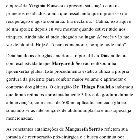
Virginia Fonseca
empresária
expressou satisfação com os
primeiros resultados, ainda que ressaltando que o processo de
recuperação e ajuste continua. Ela declarou: “Calma, isso aqui é
só um spoiler, depois eu vou mostrar quando estiver tudo nos
trinques. Ainda não tá tudo chegado no lugar. Aí vocês vão me
ver de biquíni. Hoje é só para comemorar, porque pode tudo”.
Leo Dias
Detalhando as cirurgias anteriores, o portal
noticiou
Margareth Serrão
com exclusividade que
realizou uma
lipoenxertia glútea. Este procedimento estético utiliza a própria
gordura da paciente para conferir maior volume e aprimorar o
Dr. Thiago Paoliello
contorno dos glúteos. O cirurgião
informou
que foram retirados aproximadamente 3 litros de gordura durante
a intervenção, com cerca de 500 ml aplicados em cada glúteo,
somando-se às intervenções de abdominoplastia e mastopexia já
mencionadas.
Margareth Serrão
As constantes atualizações de
refletem sua
jornada de recuperação pós-cirúrgica e a busca contínua por