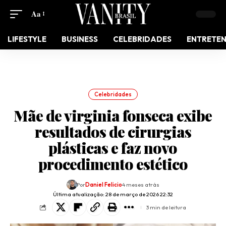
Aa
LIFESTYLE
BUSINESS
CELEBRIDADES
ENTRETE
Celebridades
Mãe de virginia fonseca exibe
resultados de cirurgias
plásticas e faz novo
procedimento estético
Por
Daniel Felicio
4 meses atrás
Última atualização: 28 de março de 2026 22:32
3 min de leitura