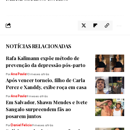
NOTÍCIAS RELACIONADAS
Rafa Kalimann expõe método de
prevenção da depressão pós-parto
Por
Ana Paula
10 meses atrás
Após vencer torneio, filho de Carla
Perez e Xanddy, exibe roça em casa
Por
Ana Paula
9 meses atrás
Em Salvador, Shawn Mendes e Ivete
Sangalo surpreendem fãs ao
posarem juntos
Por
Daniel Felicio
9 meses atrás