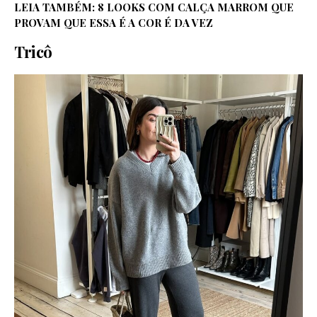
LEIA TAMBÉM:
8 LOOKS COM CALÇA MARROM QUE
PROVAM QUE ESSA É A COR É DA VEZ
Tricô