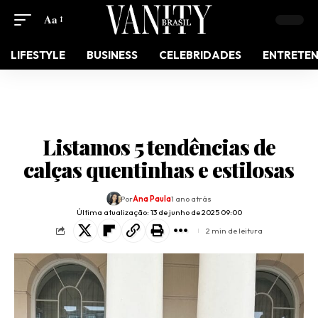
Aa
LIFESTYLE
BUSINESS
CELEBRIDADES
ENTRETE
Listamos 5 tendências de
calças quentinhas e estilosas
Por
Ana Paula
1 ano atrás
Última atualização: 13 de junho de 2025 09:00
2 min de leitura