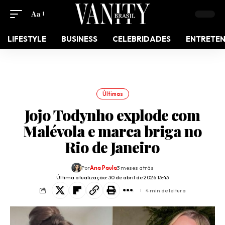
Aa
LIFESTYLE
BUSINESS
CELEBRIDADES
ENTRETE
Últimas
Jojo Todynho explode com
Malévola e marca briga no
Rio de Janeiro
Por
Ana Paula
3 meses atrás
Última atualização: 30 de abril de 2026 13:43
4 min de leitura