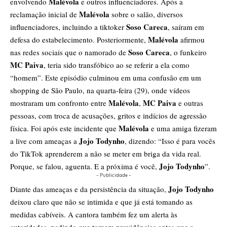
Malévola
envolvendo
e outros influenciadores. Após a
Malévola
reclamação inicial de
sobre o salão, diversos
Soso Careca
influenciadores, incluindo a tiktoker
, saíram em
Malévola
defesa do estabelecimento. Posteriormente,
afirmou
Soso Careca
nas redes sociais que o namorado de
, o funkeiro
MC Paiva
, teria sido transfóbico ao se referir a ela como
“homem”. Este episódio culminou em uma confusão em um
shopping de São Paulo, na quarta-feira (29), onde vídeos
Malévola
MC Paiva
mostraram um confronto entre
,
e outras
pessoas, com troca de acusações, gritos e indícios de agressão
Malévola
física. Foi após este incidente que
e uma amiga fizeram
Jojo Todynho
a live com ameaças a
, dizendo: “Isso é para vocês
do TikTok aprenderem a não se meter em briga da vida real.
Jojo Todynho
Porque, se falou, aguenta. E a próxima é você,
”.
- Publicidade -
Jojo Todynho
Diante das ameaças e da persistência da situação,
deixou claro que não se intimida e que já está tomando as
medidas cabíveis. A cantora também fez um alerta às
autoridades, pedindo que tomem providências antes que a