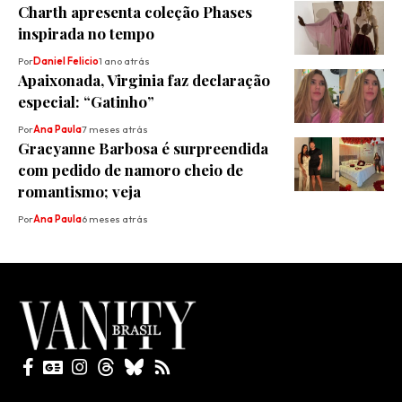
Charth apresenta coleção Phases
inspirada no tempo
Por
Daniel Felicio
1 ano atrás
Apaixonada, Virginia faz declaração
especial: “Gatinho”
Por
Ana Paula
7 meses atrás
Gracyanne Barbosa é surpreendida
com pedido de namoro cheio de
romantismo; veja
Por
Ana Paula
6 meses atrás
Todos direitos reservados