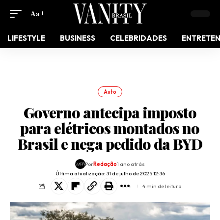
Aa
LIFESTYLE
BUSINESS
CELEBRIDADES
ENTRETE
Auto
Governo antecipa imposto
para elétricos montados no
Brasil e nega pedido da BYD
Por
Redação
1 ano atrás
Última atualização: 31 de julho de 2025 12:36
4 min de leitura