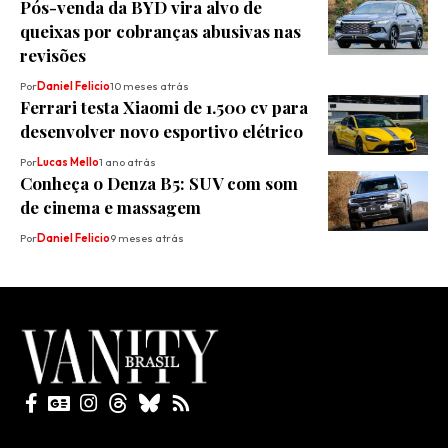
Pós-venda da BYD vira alvo de
queixas por cobranças abusivas nas
revisões
Por
Daniel Felicio
10 meses atrás
Ferrari testa Xiaomi de 1.500 cv para
desenvolver novo esportivo elétrico
Por
Lucas Mello
1 ano atrás
Conheça o Denza B5: SUV com som
de cinema e massagem
Por
Daniel Felicio
9 meses atrás
Todos direitos reservados