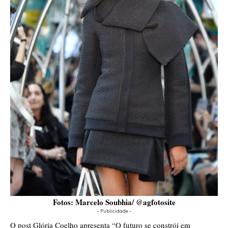
Fotos: Marcelo Soubhia/ @agfotosite
- Publicidade -
O post
Glória Coelho apresenta “O futuro se constrói em