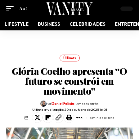
Aa
LIFESTYLE
BUSINESS
CELEBRIDADES
ENTRETE
Últimas
Glória Coelho apresenta “O
futuro se constrói em
movimento”
Por
Daniel Felicio
10 meses atrás
Última atualização: 20 de outubro de 2025 16:01
3 min de leitura