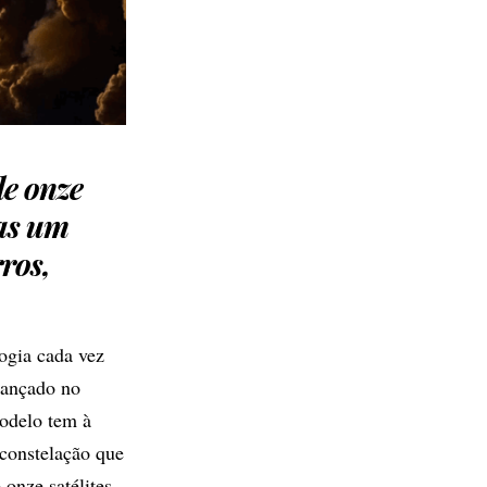
de onze
nas um
ros,
ogia cada vez
lançado no
modelo tem à
 constelação que
onze satélites