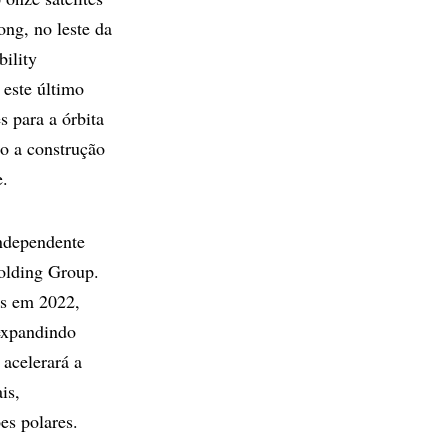
ng, no leste da
bility
ste último
s para a órbita
o a construção
e.
ndependente
Holding Group.
as em 2022,
 expandindo
acelerará a
is,
es polares.