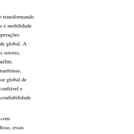
ão transformando
os e mobilidade
operações
ade global. A
 setores,
télite.
marítimas,
se global de
confiável e
confiabilidade
 com
isso, essas