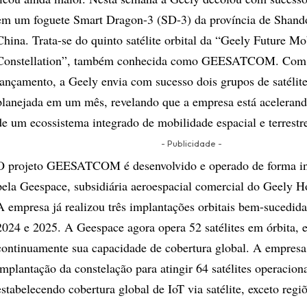
em um foguete Smart Dragon-3 (SD-3) da província de Shando
China. Trata-se do quinto satélite orbital da “Geely Future Mo
Constellation”, também conhecida como GEESATCOM. Com e
lançamento, a Geely envia com sucesso dois grupos de satélite
planejada em um mês, revelando que a empresa está acelerand
de um ecossistema integrado de mobilidade espacial e terrestr
- Publicidade -
O projeto GEESATCOM é desenvolvido e operado de forma i
pela Geespace, subsidiária aeroespacial comercial do Geely 
A empresa já realizou três implantações orbitais bem-sucedid
2024 e 2025. A Geespace agora opera 52 satélites em órbita,
continuamente sua capacidade de cobertura global. A empresa 
implantação da constelação para atingir 64 satélites operaciona
estabelecendo cobertura global de IoT via satélite, exceto regiõ