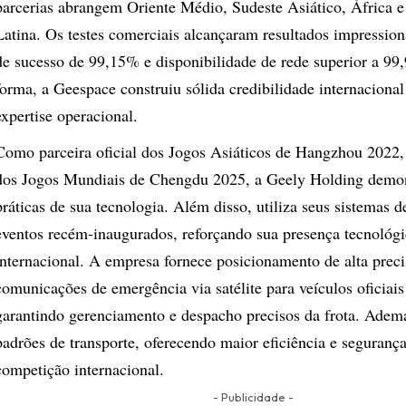
parcerias abrangem Oriente Médio, Sudeste Asiático, África 
Latina. Os testes comerciais alcançaram resultados impressio
de sucesso de 99,15% e disponibilidade de rede superior a 9
forma, a Geespace construiu sólida credibilidade internaciona
expertise operacional.
Como parceira oficial dos Jogos Asiáticos de Hangzhou 2022,
dos Jogos Mundiais de Chengdu 2025, a Geely Holding demon
práticas de sua tecnologia. Além disso, utiliza seus sistemas d
eventos recém-inaugurados, reforçando sua presença tecnológi
internacional. A empresa fornece posicionamento de alta preci
comunicações de emergência via satélite para veículos oficiais
garantindo gerenciamento e despacho precisos da frota. Adema
padrões de transporte, oferecendo maior eficiência e segurança
competição internacional.
- Publicidade -