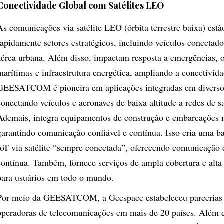
Conectividade Global com Satélites LEO
As comunicações via satélite LEO (órbita terrestre baixa) est
rapidamente setores estratégicos, incluindo veículos conectad
aérea urbana. Além disso, impactam resposta a emergências, 
marítimas e infraestrutura energética, ampliando a conectivid
GEESATCOM é pioneira em aplicações integradas em diversos
conectando veículos e aeronaves de baixa altitude a redes de sa
Ademais, integra equipamentos de construção e embarcações 
garantindo comunicação confiável e contínua. Isso cria uma ba
IoT via satélite “sempre conectada”, oferecendo comunicação 
contínua. Também, fornece serviços de ampla cobertura e alta 
para usuários em todo o mundo.
Por meio da GEESATCOM, a Geespace estabeleceu parcerias
operadoras de telecomunicações em mais de 20 países. Além d