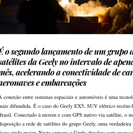
É o segundo lançamento de um grupo 
satélites da Geely no intervalo de ape
mês, acelerando a conectividade de car
aeronaves e embarcações
A conexão entre sistemas espaciais e automóveis é uma tecnol
mais difundida. É o caso do Geely EX5, SUV elétrico recém-
Brasil. Conectado à nuvem e com GPS nativo via satélite, o 
disposição a rede de satélites do grupo Geely, uma verdadeira
ficou ainda maior. Nesta semana a Geely decolou com sucesso 