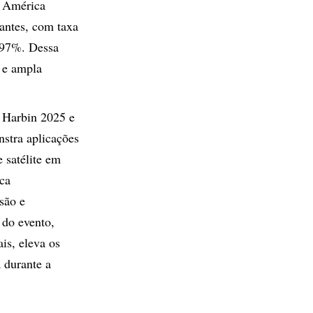
e América
nantes, com taxa
9,97%. Dessa
l e ampla
 Harbin 2025 e
stra aplicações
e satélite em
ca
são e
 do evento,
is, eleva os
 durante a