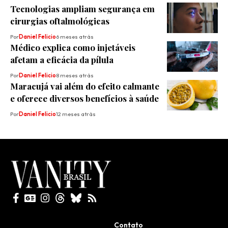
Tecnologias ampliam segurança em
cirurgias oftalmológicas
Por
Daniel Felicio
6 meses atrás
Médico explica como injetáveis
afetam a eficácia da pílula
Por
Daniel Felicio
8 meses atrás
Maracujá vai além do efeito calmante
e oferece diversos benefícios à saúde
Por
Daniel Felicio
12 meses atrás
Todos direitos reservados
Contato