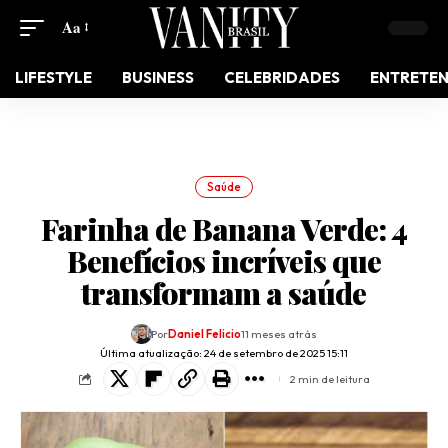
Aa
LIFESTYLE
BUSINESS
CELEBRIDADES
ENTRETE
Saúde
Farinha de Banana Verde: 4
Benefícios incríveis que
transformam a saúde
Por
Daniel Felicio
11 meses atrás
Última atualização: 24 de setembro de 2025 15:11
2 min de leitura