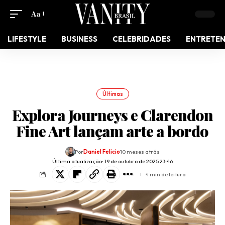
Aa
LIFESTYLE
BUSINESS
CELEBRIDADES
ENTRETE
Últimas
Explora Journeys e Clarendon
Fine Art lançam arte a bordo
Por
Daniel Felicio
10 meses atrás
Última atualização: 19 de outubro de 2025 23:46
4 min de leitura