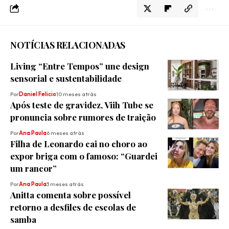
NOTÍCIAS RELACIONADAS
Living “Entre Tempos” une design
sensorial e sustentabilidade
Por
Daniel Felicio
10 meses atrás
Após teste de gravidez, Viih Tube se
pronuncia sobre rumores de traição
Por
Ana Paula
6 meses atrás
Filha de Leonardo cai no choro ao
expor briga com o famoso: “Guardei
um rancor”
Por
Ana Paula
3 meses atrás
Anitta comenta sobre possível
retorno a desfiles de escolas de
samba