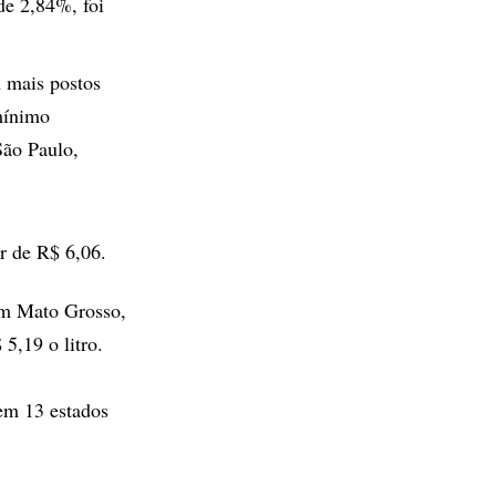
de 2,84%, foi
m mais postos
 mínimo
São Paulo,
r de R$ 6,06.
em Mato Grosso,
5,19 o litro.
 em 13 estados