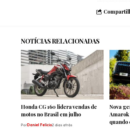
Compartilh
NOTÍCIAS RELACIONADAS
Honda CG 160 lidera vendas de
Nova ge
motos no Brasil em julho
Amarok s
quando 
Por
Daniel Felicio
2 dias atrás