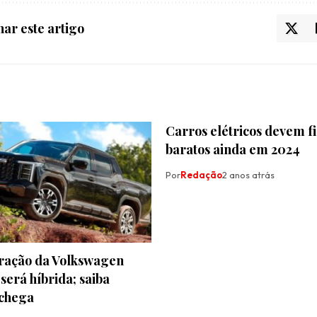
ar este artigo
Carros elétricos devem f
baratos ainda em 2024
Por
Redação
2 anos atrás
ração da Volkswagen
erá híbrida; saiba
chega