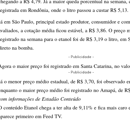
chegando a R$ 4,79. Já a maior queda porcentual na semana, 
registrada em Rondônia, onde o litro passou a custar R$ 5,13.
Já em São Paulo, principal estado produtor, consumidor e co
avaliados, a cotação média ficou estável, a R$ 3,86. O preço
registrado na semana para o etanol foi de R$ 3,19 o litro, em 
direto na bomba.
- Publicidade -
Agora o maior preço foi registrado em Santa Catarina, no valo
- Publicidade -
Já o menor preço médio estadual, de R$ 3,70, foi observado 
enquanto o maior preço médio foi registrado no Amapá, de R$ 
com informações de Estadão Conteúdo
O conteúdo
Etanol chega a ter alta de 9,11% e fica mais caro
aparece primeiro em
Feed TV
.