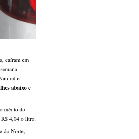
s, caíram em
a semana
Natural e
lhes abaixo e
ço médio do
R$ 4,04 o litro.
e do Norte,