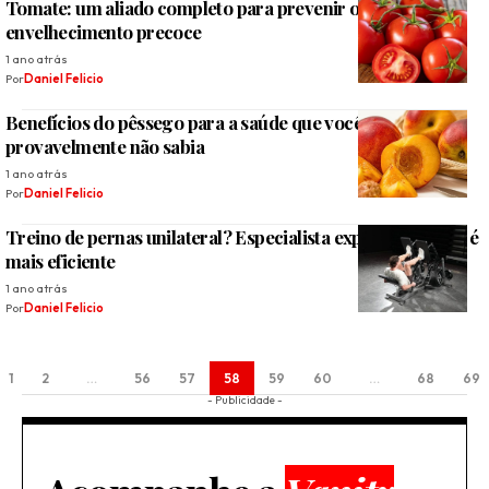
Tomate: um aliado completo para prevenir o
envelhecimento precoce
1 ano atrás
Por
Daniel Felicio
Benefícios do pêssego para a saúde que você
provavelmente não sabia
1 ano atrás
Por
Daniel Felicio
Treino de pernas unilateral? Especialista explica o porquê é
mais eficiente
1 ano atrás
Por
Daniel Felicio
1
2
…
56
57
58
59
60
…
68
69
- Publicidade -