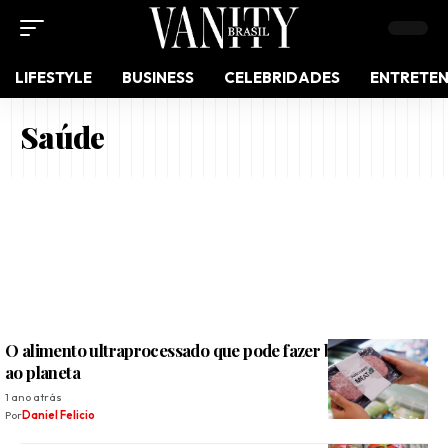
LIFESTYLE
BUSINESS
CELEBRIDADES
ENTRETE
Saúde
O alimento ultraprocessado que pode fazer bem à saúde e
ao planeta
1 ano atrás
Por
Daniel Felicio