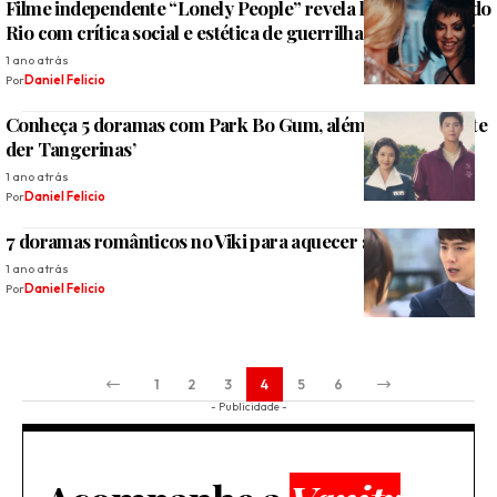
Filme independente “Lonely People” revela lado sombrio do
Rio com crítica social e estética de guerrilha
1 ano atrás
Por
Daniel Felicio
Conheça 5 doramas com Park Bo Gum, além de ‘Se a Vida te
der Tangerinas’
1 ano atrás
Por
Daniel Felicio
7 doramas românticos no Viki para aquecer sua noite
1 ano atrás
Por
Daniel Felicio
1
2
3
4
5
6
- Publicidade -