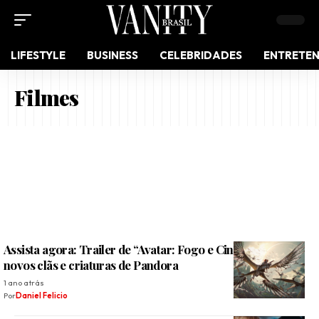
LIFESTYLE
BUSINESS
CELEBRIDADES
ENTRETE
Filmes
Assista agora: Trailer de “Avatar: Fogo e Cinzas” revela
novos clãs e criaturas de Pandora
1 ano atrás
Por
Daniel Felicio