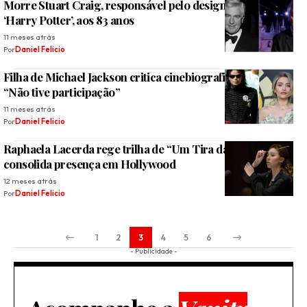
Morre Stuart Craig, responsável pelo design visual de
‘Harry Potter’, aos 83 anos
11 meses atrás
Por
Daniel Felicio
Filha de Michael Jackson critica cinebiografia do cantor:
“Não tive participação”
11 meses atrás
Por
Daniel Felicio
Raphaela Lacerda rege trilha de “Um Tira da Pesada 4” e
consolida presença em Hollywood
12 meses atrás
Por
Daniel Felicio
1
2
3
4
5
6
- Publicidade -