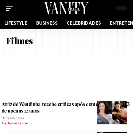
LIFESTYLE
BUSINESS
CELEBRIDADES
ENTRETE
Filmes
Atriz de Wandinha recebe críticas após comentário sobre fã
de apenas 12 anos
11 meses atrás
Por
Daniel Felicio