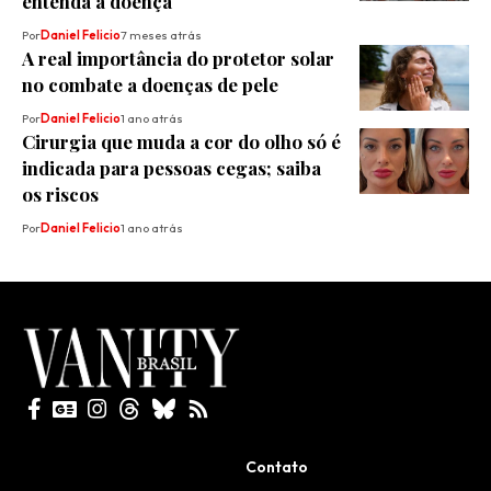
entenda a doença
Por
Daniel Felicio
7 meses atrás
A real importância do protetor solar
no combate a doenças de pele
Por
Daniel Felicio
1 ano atrás
Cirurgia que muda a cor do olho só é
indicada para pessoas cegas; saiba
os riscos
Por
Daniel Felicio
1 ano atrás
Todos direitos reservados
Contato