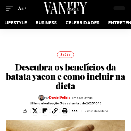
Aa
LIFESTYLE
BUSINESS
CELEBRIDADES
ENTRETE
Saúde
Descubra os benefícios da
batata yacon e como incluir na
dieta
Por
Daniel Felicio
11 meses atrás
Última atualização: 3 de setembro de 2025 10:16
2 min de leitura