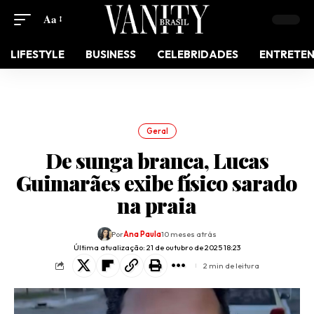
Aa
LIFESTYLE
BUSINESS
CELEBRIDADES
ENTRETE
Geral
De sunga branca, Lucas
Guimarães exibe físico sarado
na praia
Por
Ana Paula
10 meses atrás
Última atualização: 21 de outubro de 2025 18:23
2 min de leitura