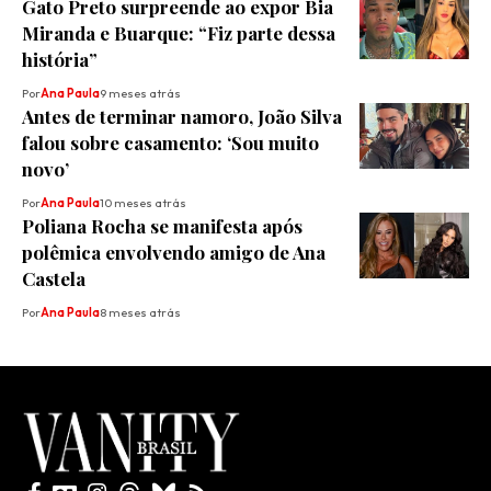
Gato Preto surpreende ao expor Bia
Miranda e Buarque: “Fiz parte dessa
história”
Por
Ana Paula
9 meses atrás
Antes de terminar namoro, João Silva
falou sobre casamento: ‘Sou muito
novo’
Por
Ana Paula
10 meses atrás
Poliana Rocha se manifesta após
polêmica envolvendo amigo de Ana
Castela
Por
Ana Paula
8 meses atrás