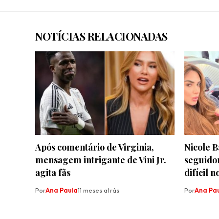
NOTÍCIAS RELACIONADAS
Após comentário de Virginia,
Nicole 
mensagem intrigante de Vini Jr.
seguido
agita fãs
difícil 
Por
Ana Paula
11 meses atrás
Por
Ana Pa