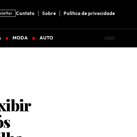
letter
Contato
Sobre
Política de privacidade
A
MODA
AUTO
xibir
ós