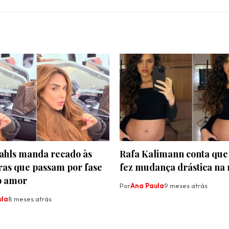
Bahls manda recado às
Rafa Kalimann conta que
ras que passam por fase
fez mudança drástica na 
no amor
Por
Ana Paula
9 meses atrás
ula
8 meses atrás