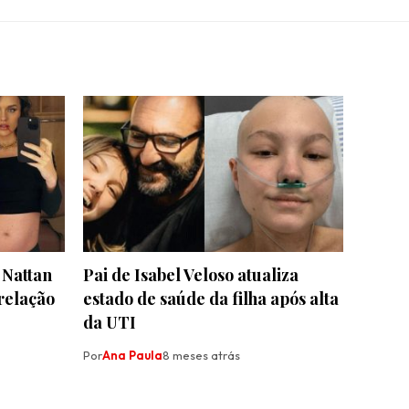
 Nattan
Pai de Isabel Veloso atualiza
relação
estado de saúde da filha após alta
da UTI
Por
Ana Paula
8 meses atrás