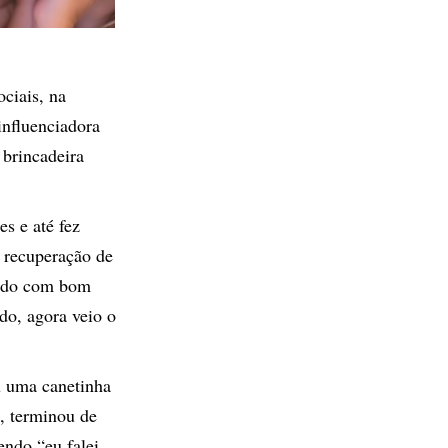
ciais, na
influenciadora
brincadeira
es e até fez
 recuperação de
cado com bom
do, agora veio o
u uma canetinha
, terminou de
endo “eu falei