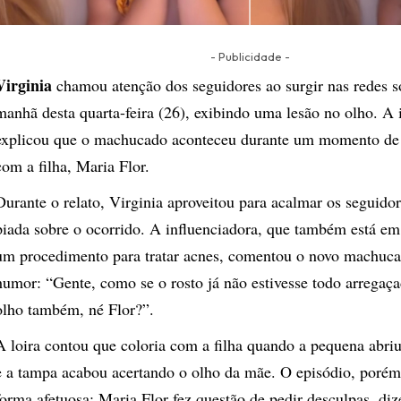
- Publicidade -
Virginia
chamou atenção dos seguidores ao surgir nas redes so
manhã desta quarta-feira (26), exibindo uma lesão no olho. A 
explicou que o machucado aconteceu durante um momento de 
com a filha, Maria Flor.
Durante o relato, Virginia aproveitou para acalmar os seguidor
piada sobre o ocorrido. A influenciadora, que também está em
um procedimento para tratar acnes, comentou o novo machu
humor: “Gente, como se o rosto já não estivesse todo arregaça
olho também, né Flor?”.
A loira contou que coloria com a filha quando a pequena abri
e a tampa acabou acertando o olho da mãe. O episódio, porém
forma afetuosa: Maria Flor fez questão de pedir desculpas, diz