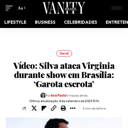
Aa
LIFESTYLE
BUSINESS
CELEBRIDADES
ENTRETE
Geral
Vídeo: Silva ataca Virginia
durante show em Brasília:
‘Garota escrota’
Por
Ana Paula
11 meses atrás
Última atualização: 8 de setembro de 2025 13:14
2 min de leitura