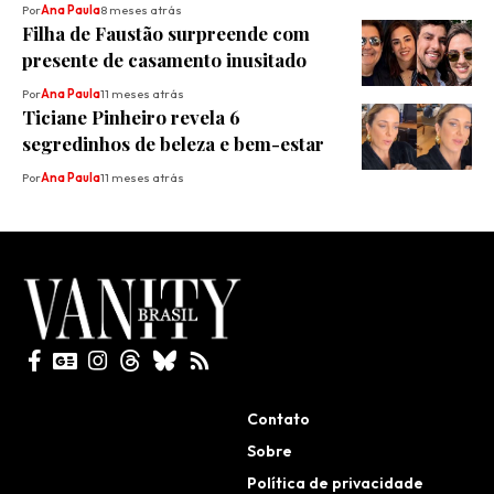
Por
Ana Paula
8 meses atrás
Filha de Faustão surpreende com
presente de casamento inusitado
Por
Ana Paula
11 meses atrás
Ticiane Pinheiro revela 6
segredinhos de beleza e bem-estar
Por
Ana Paula
11 meses atrás
Todos direitos reservados
Contato
Sobre
Política de privacidade