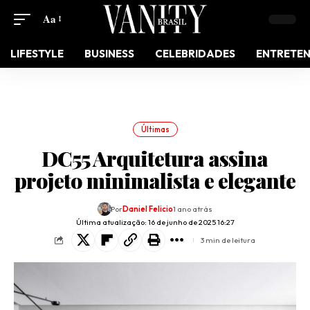
Aa
LIFESTYLE
BUSINESS
CELEBRIDADES
ENTRETE
Últimas
DC55 Arquitetura assina
projeto minimalista e elegante
Por
Daniel Felicio
1 ano atrás
Última atualização: 16 de junho de 2025 16:27
3 min de leitura