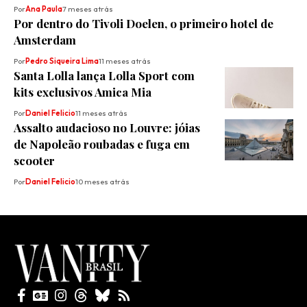
Por
Ana Paula
7 meses atrás
Por dentro do Tivoli Doelen, o primeiro hotel de
Amsterdam
Por
Pedro Siqueira Lima
11 meses atrás
Santa Lolla lança Lolla Sport com
kits exclusivos Amica Mia
Por
Daniel Felicio
11 meses atrás
Assalto audacioso no Louvre: jóias
de Napoleão roubadas e fuga em
scooter
Por
Daniel Felicio
10 meses atrás