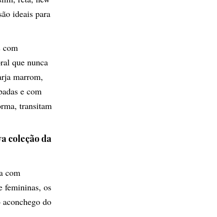
são ideais para
s com
ral que nunca
arja marrom,
padas e com
orma, transitam
va coleção da
ta com
e femininas, os
o aconchego do