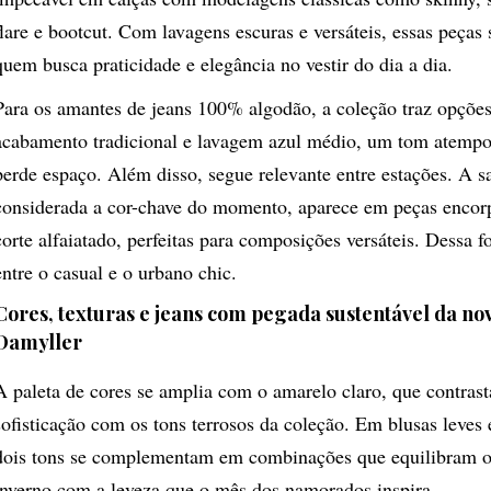
flare e bootcut. Com lavagens escuras e versáteis, essas peças 
quem busca praticidade e elegância no vestir do dia a dia.
Para os amantes de jeans 100% algodão, a coleção traz opçõe
acabamento tradicional e lavagem azul médio, um tom atempo
perde espaço. Além disso, segue relevante entre estações. A s
considerada a cor-chave do momento, aparece em peças encor
corte alfaiatado, perfeitas para composições versáteis. Dessa f
entre o casual e o urbano chic.
Cores, texturas e jeans com pegada sustentável da no
Damyller
A paleta de cores se amplia com o amarelo claro, que contras
sofisticação com os tons terrosos da coleção. Em blusas leves 
dois tons se complementam em combinações que equilibram 
inverno com a leveza que o mês dos namorados inspira.