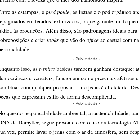
Entre as estampas, o
pied poule
, as listras e o poá orgânico a
repaginados em tecidos texturizados, o que garante um toque d
lúdica às produções. Além disso, são padronagens ideais para
sobreposições e criar
looks
que vão do
office
ao casual com na
personalidade.
- Publicidade -
Enquanto isso, as
t-shirts
básicas também ganham destaque: a
democráticas e versáteis, funcionam como presentes afetivos e
combinar com qualquer proposta — do jeans à alfaiataria. Des
peças que expressam estilo de forma descomplicada.
- Publicidade -
No quesito responsabilidade ambiental, a sustentabilidade, par
DNA da Damyller, segue presente com o uso da tecnologia A
sua vez, permite lavar o jeans com o ar da atmosfera, sem des