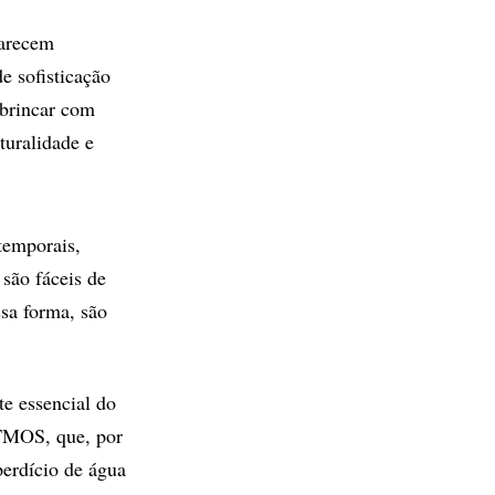
parecem
e sofisticação
 brincar com
turalidade e
temporais,
 são fáceis de
sa forma, são
te essencial do
TMOS, que, por
perdício de água