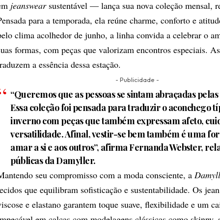
em
jeanswear
sustentável — lança sua nova coleção mensal, re
Pensada para a temporada, ela reúne charme, conforto e atitud
pelo clima acolhedor de junho, a linha convida a celebrar o a
suas formas, com peças que valorizam encontros especiais. As
traduzem a essência dessa estação.
- Publicidade -
“Queremos que as pessoas se sintam abraçadas pelas
Essa coleção foi pensada para traduzir o aconchego tí
inverno com peças que também expressam afeto, cui
versatilidade. Afinal, vestir-se bem também é uma fo
amar a si e aos outros”, afirma Fernanda Webster, rel
públicas da Damyller.
Mantendo seu compromisso com a moda consciente, a
Damyll
tecidos que equilibram sofisticação e sustentabilidade. Os jea
viscose e elastano garantem toque suave, flexibilidade e um c
impecável em calças com modelagens clássicas como skinny, s