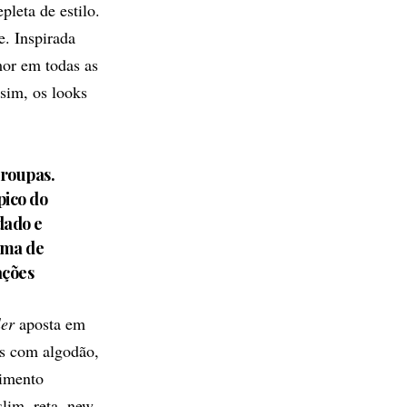
pleta de estilo.
e. Inspirada
mor em todas as
sim, os looks
 roupas.
pico do
dado e
rma de
ações
er
aposta em
ns com algodão,
aimento
lim, reta, new