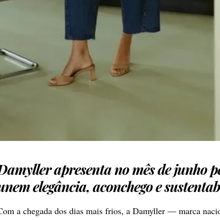
Damyller
apresenta no mês de junho p
unem elegância, aconchego e sustentab
Com a chegada dos dias mais frios, a Damyller — marca nacio