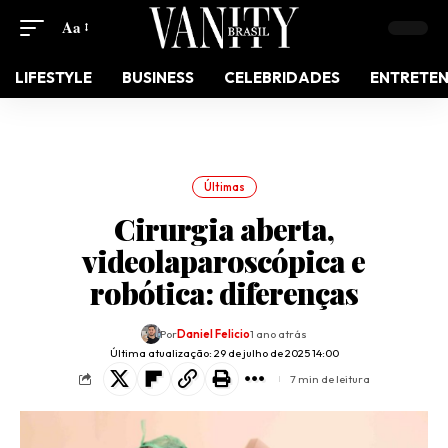
Aa
LIFESTYLE
BUSINESS
CELEBRIDADES
ENTRETE
Últimas
Cirurgia aberta,
videolaparoscópica e
robótica: diferenças
Por
Daniel Felicio
1 ano atrás
Última atualização: 29 de julho de 2025 14:00
7 min de leitura