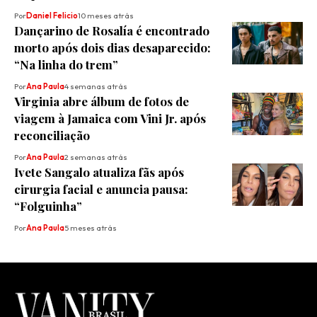
Por
Daniel Felicio
10 meses atrás
Dançarino de Rosalía é encontrado
morto após dois dias desaparecido:
“Na linha do trem”
Por
Ana Paula
4 semanas atrás
Virginia abre álbum de fotos de
viagem à Jamaica com Vini Jr. após
reconciliação
Por
Ana Paula
2 semanas atrás
Ivete Sangalo atualiza fãs após
cirurgia facial e anuncia pausa:
“Folguinha”
Por
Ana Paula
5 meses atrás