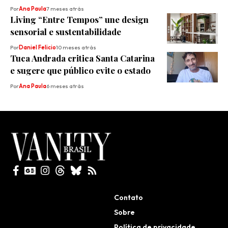
Por
Ana Paula
7 meses atrás
Living “Entre Tempos” une design
sensorial e sustentabilidade
Por
Daniel Felicio
10 meses atrás
Tuca Andrada critica Santa Catarina
e sugere que público evite o estado
Por
Ana Paula
6 meses atrás
Todos direitos reservados
Contato
Sobre
Política de privacidade