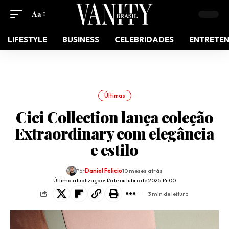
Aa
LIFESTYLE
BUSINESS
CELEBRIDADES
ENTRETE
Últimas
Cici Collection lança coleção
Extraordinary com elegância
e estilo
Por
Daniel Felicio
10 meses atrás
Última atualização: 13 de outubro de 2025 14:00
3 min de leitura