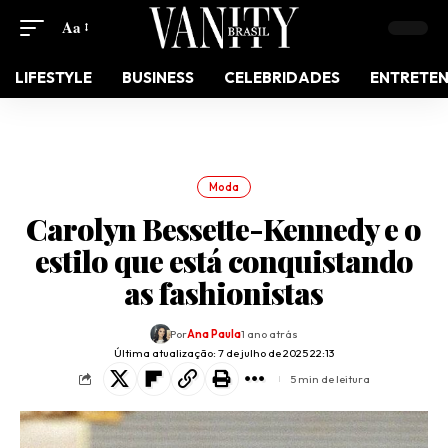
Aa
LIFESTYLE
BUSINESS
CELEBRIDADES
ENTRETE
Moda
Carolyn Bessette-Kennedy e o
estilo que está conquistando
as fashionistas
Por
Ana Paula
1 ano atrás
Última atualização: 7 de julho de 2025 22:13
5 min de leitura