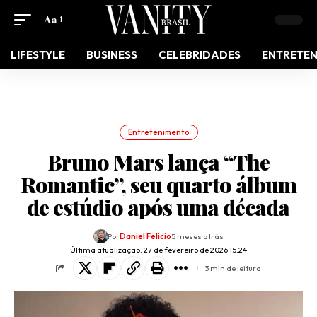
Aa
LIFESTYLE
BUSINESS
CELEBRIDADES
ENTRETE
Entretenimento
Bruno Mars lança “The
Romantic”, seu quarto álbum
de estúdio após uma década
Por
Daniel Felicio
5 meses atrás
Última atualização: 27 de fevereiro de 2026 15:24
3 min de leitura