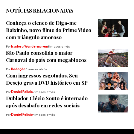
NOTÍCIAS RELACIONADAS
Conheça o elenco de Diga-me
Baixinho, novo filme do Prime Video
com triângulo amoroso
Por
Isadora Wandermurem
8 meses atrás
São Paulo consolida o maior
Carnaval do país com megablocos
Por
Redação
6 meses atrás
Com ingressos esgotados, Seu
Desejo grava DVD histórico em SP
Por
Daniel Felicio
7 meses atrás
Dublador Clécio Souto é internado
após desabafo em redes sociais
Por
Daniel Felicio
4 meses atrás