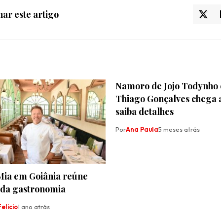
ar este artigo
Namoro de Jojo Todynho 
Thiago Gonçalves chega a
saiba detalhes
Por
Ana Paula
5 meses atrás
Mia em Goiânia reúne
 da gastronomia
elicio
1 ano atrás