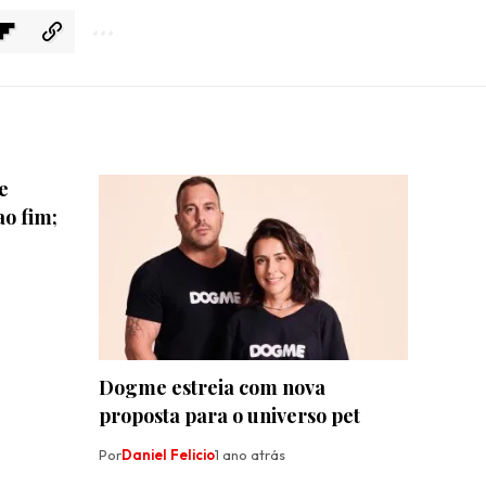
e
o fim;
Dogme estreia com nova
proposta para o universo pet
Por
Daniel Felicio
1 ano atrás