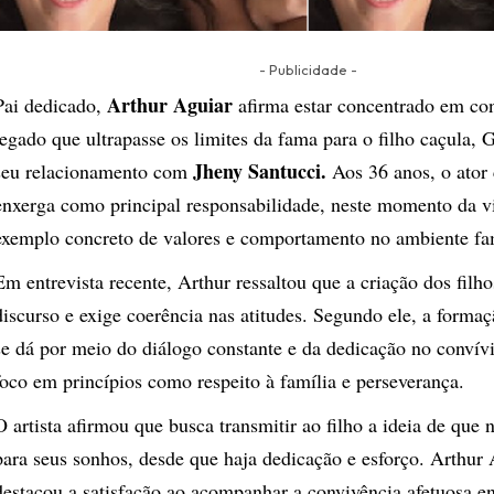
- Publicidade -
Arthur Aguiar
Pai dedicado,
afirma estar concentrado em co
legado que ultrapasse os limites da fama para o filho caçula, G
Jheny Santucci.
seu relacionamento com
Aos 36 anos, o ator
enxerga como principal responsabilidade, neste momento da v
exemplo concreto de valores e comportamento no ambiente fam
Em entrevista recente, Arthur ressaltou que a criação dos filh
discurso e exige coerência nas atitudes. Segundo ele, a form
se dá por meio do diálogo constante e da dedicação no convív
foco em princípios como respeito à família e perseverança.
O artista afirmou que busca transmitir ao filho a ideia de que 
para seus sonhos, desde que haja dedicação e esforço. Arthu
destacou a satisfação ao acompanhar a convivência afetuosa en