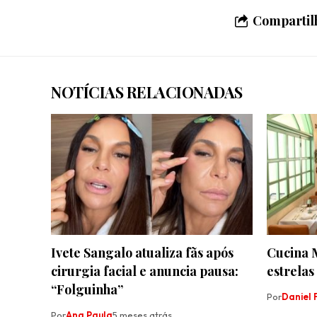
Compartilh
NOTÍCIAS RELACIONADAS
Ivete Sangalo atualiza fãs após
Cucina 
cirurgia facial e anuncia pausa:
estrelas
“Folguinha”
Por
Daniel F
Por
Ana Paula
5 meses atrás