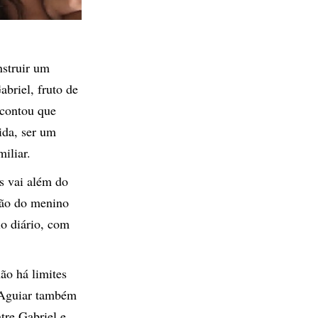
nstruir um
abriel, fruto de
 contou que
ida, ser um
iliar.
os vai além do
ação do menino
io diário, com
não há limites
r Aguiar também
tre Gabriel e