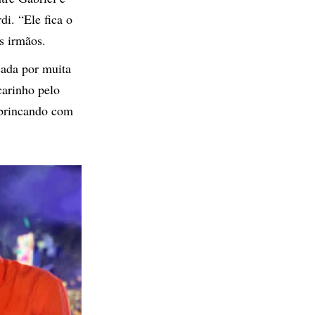
i. “Ele fica o
s irmãos.
cada por muita
carinho pelo
e brincando com