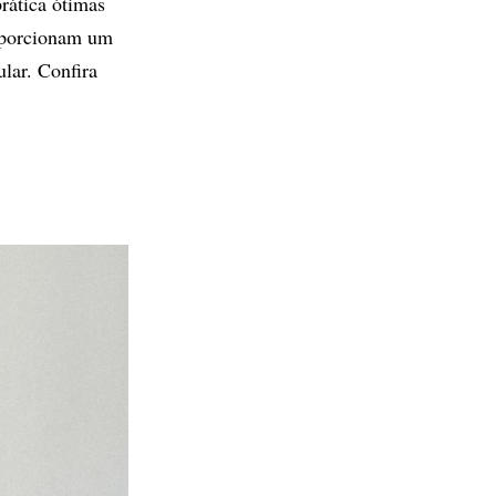
rática ótimas
oporcionam um
ular. Confira