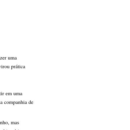
azer uma
irou prática
stir em uma
r a companhia de
inho, mas