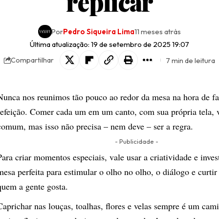
replicar
Por
Pedro Siqueira Lima
11 meses atrás
Última atualização: 19 de setembro de 2025 19:07
7 min de leitura
Compartilhar
Nunca nos reunimos tão pouco ao redor da mesa na hora de f
refeição. Comer cada um em um canto, com sua própria tela, v
comum, mas isso não precisa – nem deve – ser a regra.
- Publicidade -
Para criar momentos especiais, vale usar a criatividade e inve
mesa perfeita para estimular o olho no olho, o diálogo e curti
quem a gente gosta.
Caprichar nas louças, toalhas, flores e velas sempre é um cam