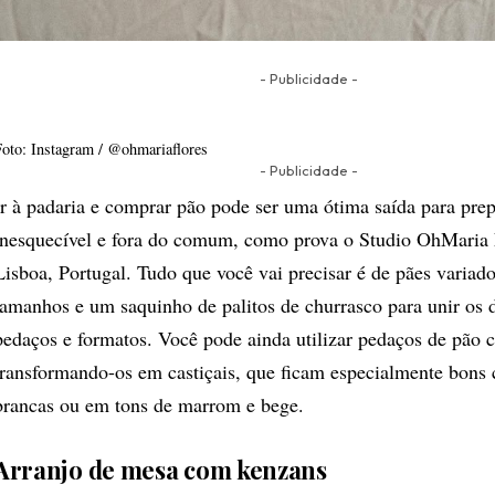
- Publicidade -
Foto: Instagram / @ohmariaflores
- Publicidade -
Ir à padaria e comprar pão pode ser uma ótima saída para pr
inesquecível e fora do comum, como prova o
Studio OhMaria 
Lisboa, Portugal. Tudo que você vai precisar é de pães variado
tamanhos e um saquinho de palitos de churrasco para unir os d
pedaços e formatos. Você pode ainda utilizar pedaços de pão 
transformando-os em castiçais, que ficam especialmente bons
brancas ou em tons de marrom e bege.
Arranjo de mesa com kenzans