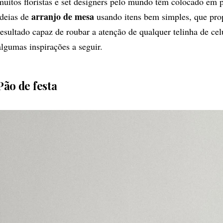
muitos floristas e set designers pelo mundo têm colocado em p
arranjo de
mesa
ideias de
usando itens bem simples, que pr
resultado capaz de roubar a atenção de qualquer telinha de cel
algumas inspirações a seguir.
Pão de festa