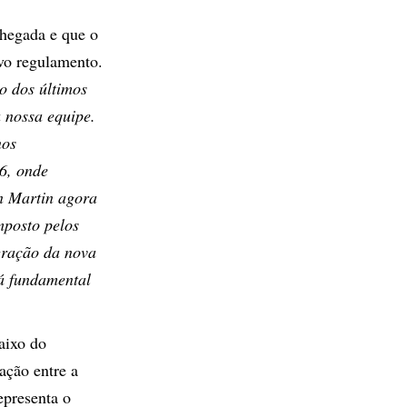
chegada e que o
ovo regulamento.
o dos últimos
a nossa equipe.
nos
6, onde
n Martin agora
mposto pelos
gração da nova
rá fundamental
aixo do
ação entre a
epresenta o