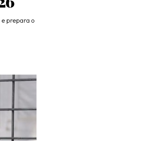
26
l e prepara o