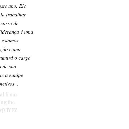
ste ano. Ele
-la trabalhar
 carro de
liderança é uma
s estamos
unção como
ssumirá o cargo
o de sua
ue a equipe
letivos
“.
pal from
ing the
TvjVlYEZ