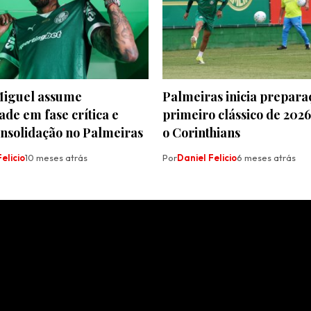
Miguel assume
Palmeiras inicia prepara
dade em fase crítica e
primeiro clássico de 2026
onsolidação no Palmeiras
o Corinthians
elicio
10 meses atrás
Por
Daniel Felicio
6 meses atrás