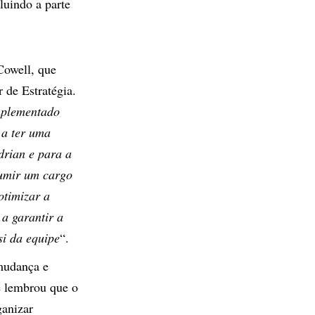
luindo a parte
Cowell, que
 de Estratégia.
mplementado
 a ter uma
drian e para a
umir um cargo
otimizar a
 a garantir a
si da equipe
“.
 mudança e
e lembrou que o
ganizar