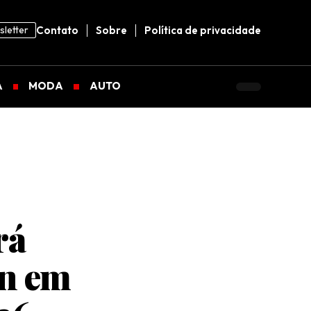
letter
Contato
Sobre
Política de privacidade
A
MODA
AUTO
rá
in em