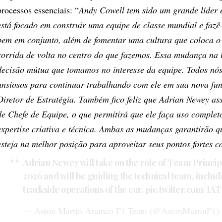
processos essenciais: “
Andy Cowell tem sido um grande líder e
está focado em construir uma equipe de classe mundial e fazê
bem em conjunto, além de fomentar uma cultura que coloca o
corrida de volta no centro do que fazemos. Essa mudança na 
decisão mútua que tomamos no interesse da equipe. Todos nó
ansiosos para continuar trabalhando com ele em sua nova f
Diretor de Estratégia. Também fico feliz que Adrian Newey a
de Chefe de Equipe, o que permitirá que ele faça uso complet
expertise criativa e técnica. Ambas as mudanças garantirão q
esteja na melhor posição para aproveitar seus pontos fortes co
Adrian Newey will take on the role of Team Princi
2026 and will be guiding the technical team, includ
trackside operations of the car.
pic.twitter.com/IA
— Aston Martin Aramco F1 Team (@AstonMartinF1)