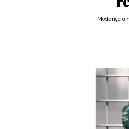
r
Mudança aind