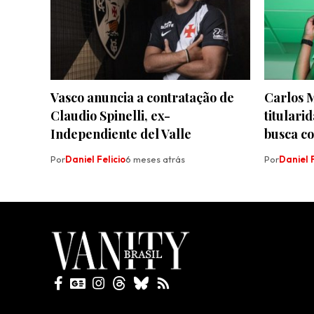
Vasco anuncia a contratação de
Carlos 
Claudio Spinelli, ex-
titulari
Independiente del Valle
busca c
Por
Daniel Felicio
6 meses atrás
Por
Daniel F
Todos direitos reservados