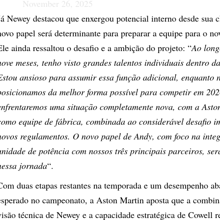
November 26, 2025
Já Newey destacou que enxergou potencial interno desde sua 
novo papel será determinante para preparar a equipe para o n
Ele ainda ressaltou o desafio e a ambição do projeto: “
Ao long
nove meses, tenho visto grandes talentos individuais dentro d
Estou ansioso para assumir essa função adicional, enquanto 
posicionamos da melhor forma possível para competir em 202
enfrentaremos uma situação completamente nova, com a Asto
como equipe de fábrica, combinada ao considerável desafio i
novos regulamentos. O novo papel de Andy, com foco na inte
unidade de potência com nossos três principais parceiros, se
nessa jornada
“.
Com duas etapas restantes na temporada e um desempenho ab
esperado no campeonato, a Aston Martin aposta que a combin
visão técnica de Newey e a capacidade estratégica de Cowell r