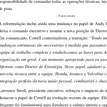
responsabilidade de comandar todas as operações técnicas, inc
de pista.
- Publicidade -
A reformulação inclui ainda uma mudança no papel de Andy 
deixa o comando executivo e assume a nova posição de Diretor
Em comunicado, Cowell contextualizou a transição: “
Tendo i
mudanças estruturais tão necessárias à medida que passamos
equipe de trabalho completa e estabelecemos as bases para A
organização em geral, é um momento apropriado para eu ass
diferente como Diretor de Estratégia. Nesse papel, ajudarei a 
parceria técnica entre a equipe, Honda, Aramco e Valvoline e
integração perfeita da nova união pessoal, combustível e chas
Lawrence Stroll, presidente executivo, reforçou o impacto da
destacou o papel de Cowell na evolução recente da equipe. El
dirigente foi fundamental para fortalecer a cultura interna e or