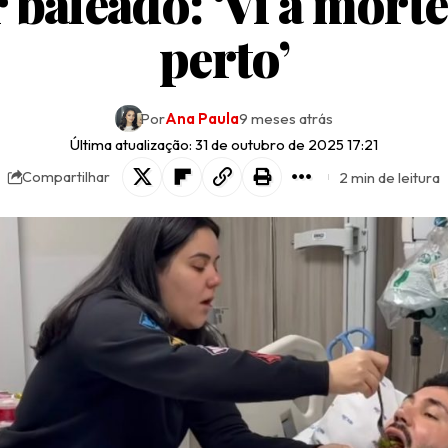
r baleado: ‘Vi a morte
perto’
Por
Ana Paula
9 meses atrás
Última atualização: 31 de outubro de 2025 17:21
2 min de leitura
Compartilhar