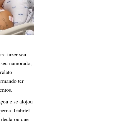
ara fazer seu
e seu namorado,
relato
irmando ter
entos.
açou e se alojou
perna. Gabriel
 declarou que