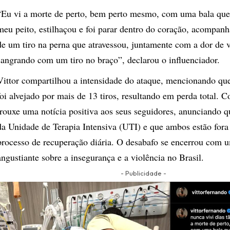
“Eu vi a morte de perto, bem perto mesmo, com uma bala que
meu peito, estilhaçou e foi parar dentro do coração, acompan
de um tiro na perna que atravessou, juntamente com a dor de v
sangrando com um tiro no braço”, declarou o influenciador.
Vittor compartilhou a intensidade do ataque, mencionando que
foi alvejado por mais de 13 tiros, resultando em perda total. C
trouxe uma notícia positiva aos seus seguidores, anunciando q
da Unidade de Terapia Intensiva (UTI) e que ambos estão fora
processo de recuperação diária. O desabafo se encerrou com u
angustiante sobre a insegurança e a violência no Brasil.
- Publicidade -