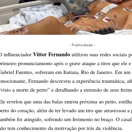
- Publicidade -
Vittor Fernando
O influenciador
utilizou suas redes sociais p
primeiro pronunciamento após o grave ataque a tiros que ele 
Gabriel Fuentes, sofreram em Itatiaia, Rio de Janeiro. Em um 
emocionante, Fernando descreveu a experiência traumática, af
“visto a morte de perto” e detalhando a extensão de seus ferim
Ele revelou que uma das balas entrou próxima ao peito, estilh
perto do coração, além de ter levado um tiro que atravessou a 
também foi atingido, sofrendo um ferimento no braço. O casal
não tem conhecimento da motivação por trás da violência.