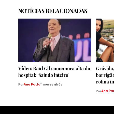
NOTÍCIAS RELACIONADAS
Vídeo: Raul Gil comemora alta do
Grávida,
hospital: ‘Saindo inteiro’
barrigão
rotina i
Por
Ana Paula
11 meses atrás
Por
Ana Pa