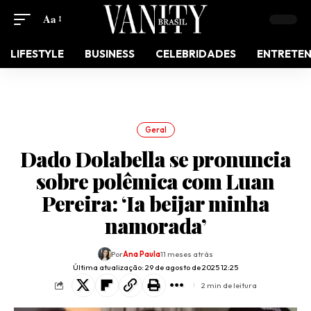
Aa
LIFESTYLE
BUSINESS
CELEBRIDADES
ENTRETE
Geral
Dado Dolabella se pronuncia
sobre polêmica com Luan
Pereira: ‘Ia beijar minha
namorada’
Por
Ana Paula
11 meses atrás
Última atualização: 29 de agosto de 2025 12:25
2 min de leitura