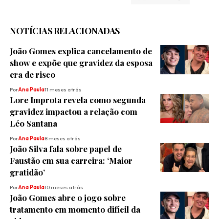
NOTÍCIAS RELACIONADAS
João Gomes explica cancelamento de
show e expõe que gravidez da esposa
era de risco
Por
Ana Paula
11 meses atrás
Lore Improta revela como segunda
gravidez impactou a relação com
Léo Santana
Por
Ana Paula
8 meses atrás
João Silva fala sobre papel de
Faustão em sua carreira: ‘Maior
gratidão’
Por
Ana Paula
10 meses atrás
João Gomes abre o jogo sobre
tratamento em momento difícil da