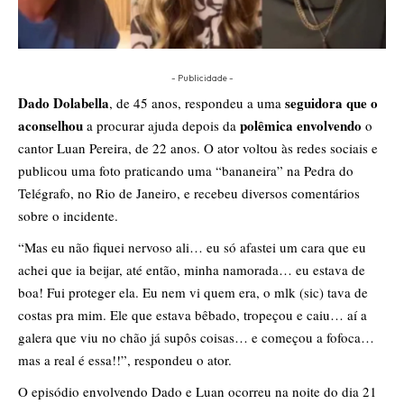
- Publicidade -
Dado Dolabella
seguidora que o
, de 45 anos, respondeu a uma
aconselhou
polêmica envolvendo
a procurar ajuda depois da
o
cantor Luan Pereira, de 22 anos. O ator voltou às redes sociais e
publicou uma foto praticando uma “bananeira” na Pedra do
Telégrafo, no Rio de Janeiro, e recebeu diversos comentários
sobre o incidente.
“Mas eu não fiquei nervoso ali… eu só afastei um cara que eu
achei que ia beijar, até então, minha namorada… eu estava de
boa! Fui proteger ela. Eu nem vi quem era, o mlk (sic) tava de
costas pra mim. Ele que estava bêbado, tropeçou e caiu… aí a
galera que viu no chão já supôs coisas… e começou a fofoca…
mas a real é essa!!”, respondeu o ator.
O episódio envolvendo Dado e Luan ocorreu na noite do dia 21