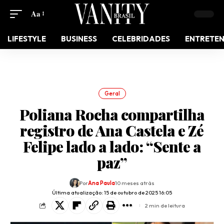
Aa
LIFESTYLE
BUSINESS
CELEBRIDADES
ENTRETE
Geral
Poliana Rocha compartilha
registro de Ana Castela e Zé
Felipe lado a lado: “Sente a
paz”
Por
Ana Paula
10 meses atrás
Última atualização: 15 de outubro de 2025 16:05
2 min de leitura