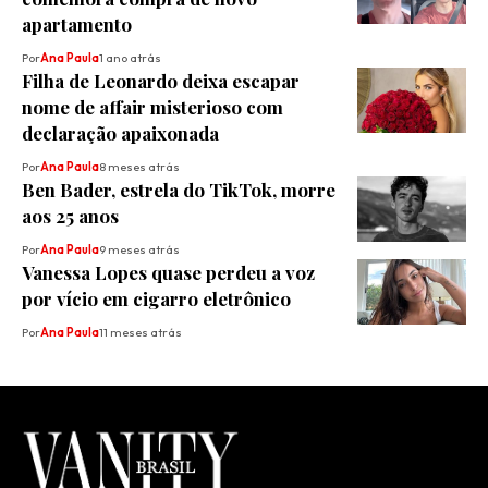
apartamento
Por
Ana Paula
1 ano atrás
Filha de Leonardo deixa escapar
nome de affair misterioso com
declaração apaixonada
Por
Ana Paula
8 meses atrás
Ben Bader, estrela do TikTok, morre
aos 25 anos
Por
Ana Paula
9 meses atrás
Vanessa Lopes quase perdeu a voz
por vício em cigarro eletrônico
Por
Ana Paula
11 meses atrás