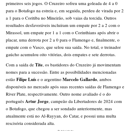
primeiros seis jogos. O Cruzeiro sofreu uma goleada de 4 a 0
para o Botafogo na estreia e, em seguida, perdeu de virada por 2
a 1 para o Coritiba no Mineirão, sob vaias da torcida. Outros
resultados desfavoráveis incluíram um empate por 2 a 2 com o
Mirassol, um empate por 1 a 1 com o Corinthians após abrir o
placar, uma derrota por 2 a 0 para o Flamengo e, finalmente, o
empate com o Vasco, que selou sua saída. No total, o treinador
gaúcho acumulou oito vitórias, dois empates e sete derrotas.
Tite
Com a saída de
, os bastidores do Cruzeiro já movimentam
nomes para a sucessão. Entre as possibilidades mencionadas
Filipe Luís
Marcelo Gallardo
estão
e o argentino
, ambos
disponíveis no mercado após suas recentes saídas de Flamengo e
River Plate, respectivamente. Outro nome avaliado é o do
Artur Jorge
português
, campeão da Libertadores de 2024 com
o Botafogo, que chegou a ser sondado anteriormente, mas
atualmente está no Al-Rayyan, do Catar, e possui uma multa
rescisória considerada alta.