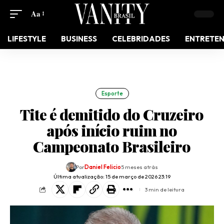
Aa
LIFESTYLE
BUSINESS
CELEBRIDADES
ENTRETE
Esporte
Tite é demitido do Cruzeiro
após início ruim no
Campeonato Brasileiro
Por
Daniel Felicio
5 meses atrás
Última atualização: 15 de março de 2026 23:19
3 min de leitura