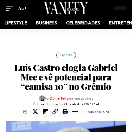
Aa
LIFESTYLE
BUSINESS
CELEBRIDADES
ENTRETE
Esporte
Luís Castro elogia Gabriel
Mec e vê potencial para
“camisa 10” no Grêmio
Por
Daniel Felicio
4 meses atrás
Última atualização: 21 de abril de 2026 23:41
4 min de leitura