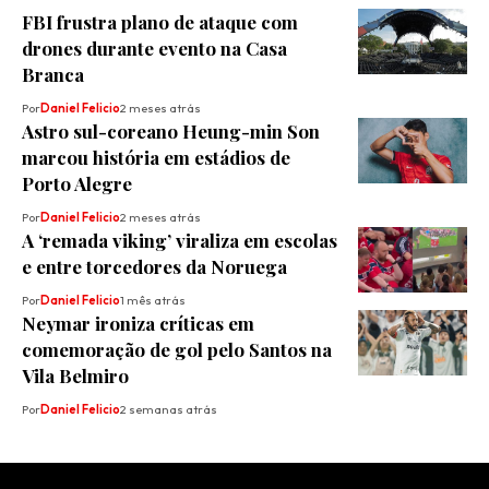
FBI frustra plano de ataque com
drones durante evento na Casa
Branca
Por
Daniel Felicio
2 meses atrás
Astro sul-coreano Heung-min Son
marcou história em estádios de
Porto Alegre
Por
Daniel Felicio
2 meses atrás
A ‘remada viking’ viraliza em escolas
e entre torcedores da Noruega
Por
Daniel Felicio
1 mês atrás
Neymar ironiza críticas em
comemoração de gol pelo Santos na
Vila Belmiro
Por
Daniel Felicio
2 semanas atrás