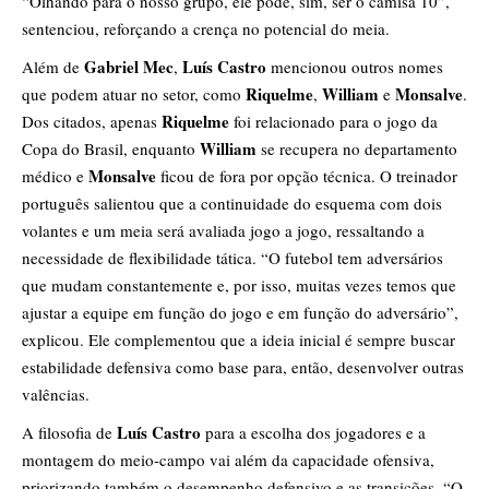
“Olhando para o nosso grupo, ele pode, sim, ser o camisa 10”,
sentenciou, reforçando a crença no potencial do meia.
Gabriel Mec
Luís Castro
Além de
,
mencionou outros nomes
Riquelme
William
Monsalve
que podem atuar no setor, como
,
e
.
Riquelme
Dos citados, apenas
foi relacionado para o jogo da
William
Copa do Brasil, enquanto
se recupera no departamento
Monsalve
médico e
ficou de fora por opção técnica. O treinador
português salientou que a continuidade do esquema com dois
volantes e um meia será avaliada jogo a jogo, ressaltando a
necessidade de flexibilidade tática. “O futebol tem adversários
que mudam constantemente e, por isso, muitas vezes temos que
ajustar a equipe em função do jogo e em função do adversário”,
explicou. Ele complementou que a ideia inicial é sempre buscar
estabilidade defensiva como base para, então, desenvolver outras
valências.
Luís Castro
A filosofia de
para a escolha dos jogadores e a
montagem do meio-campo vai além da capacidade ofensiva,
priorizando também o desempenho defensivo e as transições. “O