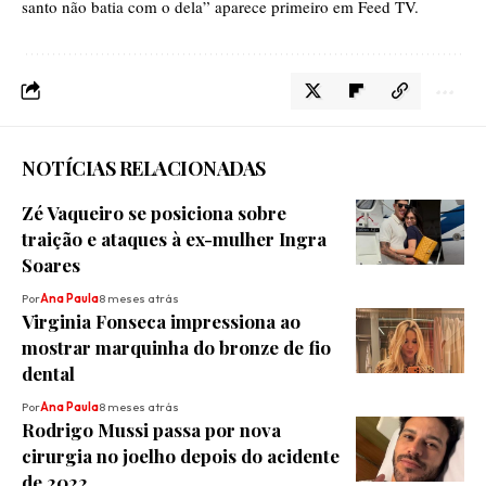
santo não batia com o dela”
aparece primeiro em
Feed TV
.
NOTÍCIAS RELACIONADAS
Zé Vaqueiro se posiciona sobre
traição e ataques à ex-mulher Ingra
Soares
Por
Ana Paula
8 meses atrás
Virginia Fonseca impressiona ao
mostrar marquinha do bronze de fio
dental
Por
Ana Paula
8 meses atrás
Rodrigo Mussi passa por nova
cirurgia no joelho depois do acidente
de 2022