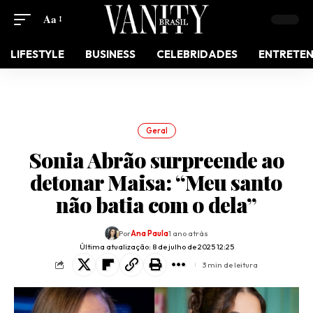
Aa
LIFESTYLE
BUSINESS
CELEBRIDADES
ENTRETE
Geral
Sonia Abrão surpreende ao
detonar Maisa: “Meu santo
não batia com o dela”
Por
Ana Paula
1 ano atrás
Última atualização: 8 de julho de 2025 12:25
3 min de leitura