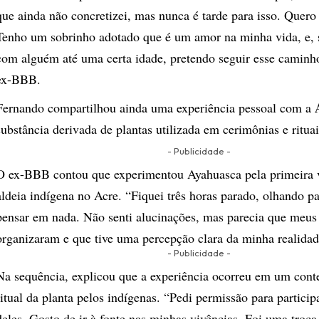
que ainda não concretizei, mas nunca é tarde para isso. Quer
Tenho um sobrinho adotado que é um amor na minha vida, e, s
com alguém até uma certa idade, pretendo seguir esse caminho
ex-BBB.
Fernando compartilhou ainda uma experiência pessoal com a
substância derivada de plantas utilizada em cerimônias e rituais
- Publicidade -
O ex-BBB contou que experimentou Ayahuasca pela primeira
aldeia indígena no Acre. “Fiquei três horas parado, olhando pa
pensar em nada. Não senti alucinações, mas parecia que meus
organizaram e que tive uma percepção clara da minha realidade
- Publicidade -
Na sequência, explicou que a experiência ocorreu em um cont
ritual da planta pelos indígenas. “Pedi permissão para partic
deles. Gosto de ir à fonte nas minhas vivências. Foi uma troca