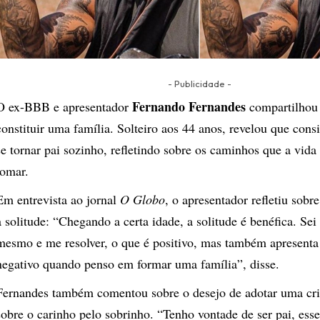
- Publicidade -
Fernando Fernandes
O ex-BBB e apresentador
compartilhou 
constituir uma família. Solteiro aos 44 anos, revelou que cons
se tornar pai sozinho, refletindo sobre os caminhos que a vida
tomar.
Em entrevista ao jornal
O Globo
, o apresentador refletiu sobre
a solitude: “Chegando a certa idade, a solitude é benéfica. Sei
mesmo e me resolver, o que é positivo, mas também apresent
negativo quando penso em formar uma família”, disse.
Fernandes também comentou sobre o desejo de adotar uma cri
sobre o carinho pelo sobrinho. “Tenho vontade de ser pai, ess