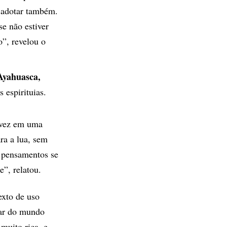
o adotar também.
e não estiver
”, revelou o
Ayahuasca,
 espirituias.
 vez em uma
ra a lua, sem
 pensamentos se
”, relatou.
exto de uso
ipar do mundo
 muito rica, e