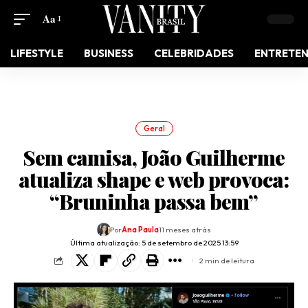
Aa
LIFESTYLE
BUSINESS
CELEBRIDADES
ENTRETE
Geral
Sem camisa, João Guilherme
atualiza shape e web provoca:
“Bruninha passa bem”
Por
Ana Paula
11 meses atrás
Última atualização: 5 de setembro de 2025 13:59
2 min de leitura