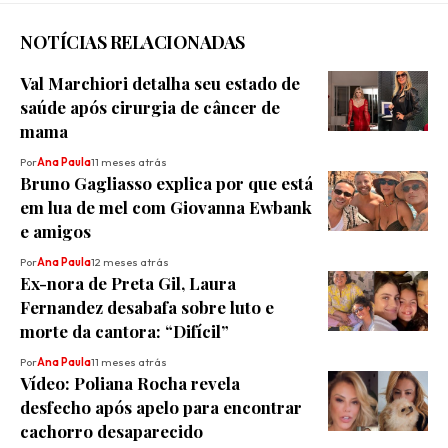
NOTÍCIAS RELACIONADAS
Val Marchiori detalha seu estado de
saúde após cirurgia de câncer de
mama
Por
Ana Paula
11 meses atrás
Bruno Gagliasso explica por que está
em lua de mel com Giovanna Ewbank
e amigos
Por
Ana Paula
12 meses atrás
Ex-nora de Preta Gil, Laura
Fernandez desabafa sobre luto e
morte da cantora: “Difícil”
Por
Ana Paula
11 meses atrás
Vídeo: Poliana Rocha revela
desfecho após apelo para encontrar
cachorro desaparecido