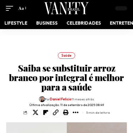
Aa
LIFESTYLE
BUSINESS
CELEBRIDADES
ENTRETE
Saúde
Saiba se substituir arroz
branco por integral é melhor
para a saúde
Por
Daniel Felicio
11 meses atrás
Última atualização: 11 de setembro de 2025 08:49
5 min de leitura