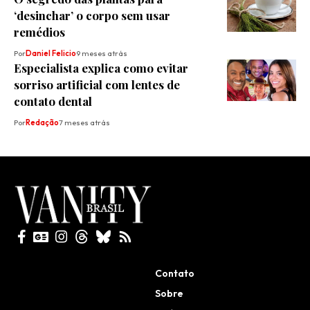
‘desinchar’ o corpo sem usar
remédios
Por
Daniel Felicio
9 meses atrás
Especialista explica como evitar
sorriso artificial com lentes de
contato dental
Por
Redação
7 meses atrás
Todos direitos reservados
Contato
Sobre