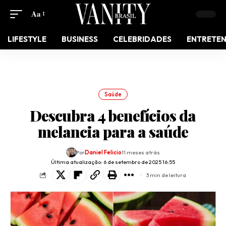
Aa
LIFESTYLE
BUSINESS
CELEBRIDADES
ENTRETE
Saúde
Descubra 4 benefícios da
melancia para a saúde
Por
Daniel Felicio
11 meses atrás
Última atualização: 6 de setembro de 2025 16:55
3 min de leitura