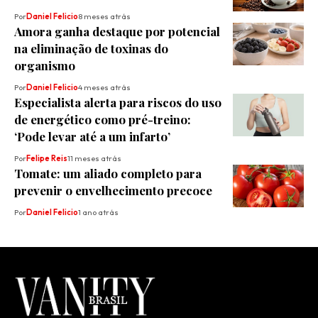
Por
Daniel Felicio
8 meses atrás
Amora ganha destaque por potencial
na eliminação de toxinas do
organismo
Por
Daniel Felicio
4 meses atrás
Especialista alerta para riscos do uso
de energético como pré-treino:
‘Pode levar até a um infarto’
Por
Felipe Reis
11 meses atrás
Tomate: um aliado completo para
prevenir o envelhecimento precoce
Por
Daniel Felicio
1 ano atrás