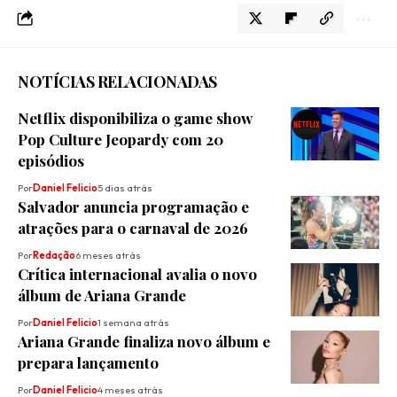
NOTÍCIAS RELACIONADAS
Netflix disponibiliza o game show
Pop Culture Jeopardy com 20
episódios
Por
Daniel Felicio
5 dias atrás
Salvador anuncia programação e
atrações para o carnaval de 2026
Por
Redação
6 meses atrás
Crítica internacional avalia o novo
álbum de Ariana Grande
Por
Daniel Felicio
1 semana atrás
Ariana Grande finaliza novo álbum e
prepara lançamento
Por
Daniel Felicio
4 meses atrás