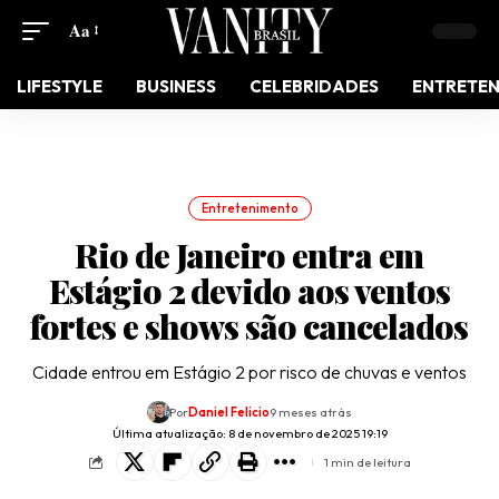
Aa
LIFESTYLE
BUSINESS
CELEBRIDADES
ENTRETE
Entretenimento
Rio de Janeiro entra em
Estágio 2 devido aos ventos
fortes e shows são cancelados
Cidade entrou em Estágio 2 por risco de chuvas e ventos
Por
Daniel Felicio
9 meses atrás
Última atualização: 8 de novembro de 2025 19:19
1 min de leitura