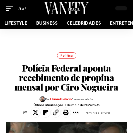
Aa
LIFESTYLE
BUSINESS
CELEBRIDADES
ENTRETE
Política
Polícia Federal aponta
recebimento de propina
mensal por Ciro Nogueira
Por
Daniel Felicio
3 meses atrás
Última atualização: 7 de maio de 2026 23:33
4 min de leitura