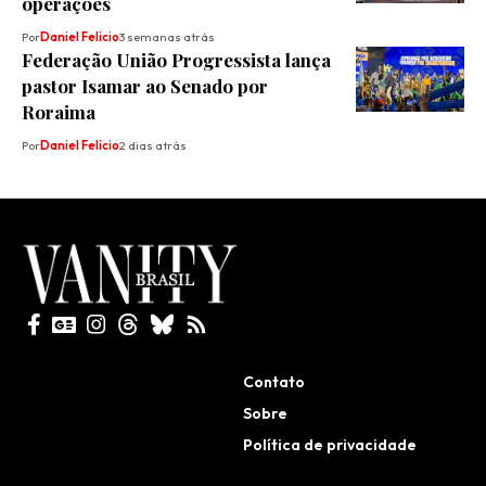
operações
Por
Daniel Felicio
3 semanas atrás
Federação União Progressista lança
pastor Isamar ao Senado por
Roraima
Por
Daniel Felicio
2 dias atrás
Todos direitos reservados
Contato
Sobre
Política de privacidade