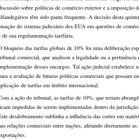
discussão sobre políticas de comércio exterior e a imposição 
alfandegários têm sido pauta frequente. A decisão desta quinta-
atuação do sistema judiciário dos EUA em questões de comérc
e de sua regulamentação tarifária.
O bloqueio das tarifas globais de 10% foi uma deliberação esp
tribunal comercial, que analisou a legalidade ou a pertinência 
implementação desses encargos. Tal ação judicial estabelece 
para a avaliação de futuras políticas comerciais que possam en
aplicação de tarifas em âmbito internacional.
Com a ação do tribunal, as tarifas de 10%, que teriam abrangê
ficam impedidas de serem implementadas dentro da jurisdição
Este desdobramento sublinha a influência das cortes em maté
nas relações comerciais entre nações, afetando diretamente as
exportações.