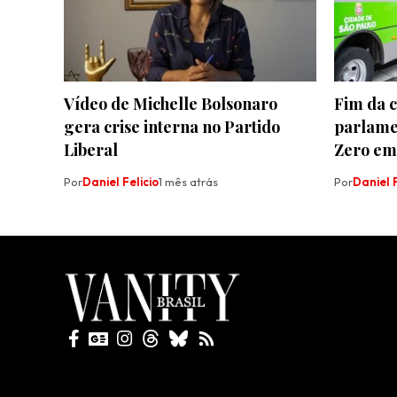
Vídeo de Michelle Bolsonaro
Fim da 
gera crise interna no Partido
parlame
Liberal
Zero em
Por
Daniel Felicio
1 mês atrás
Por
Daniel F
Todos direitos reservados