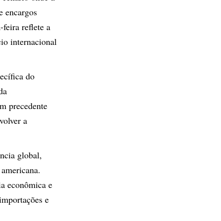
de encargos
feira reflete a
io internacional
ecífica do
da
um precedente
volver a
ncia global,
 americana.
ria econômica e
 importações e