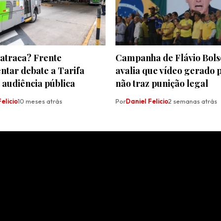
catraca? Frente
Campanha de Flávio Bol
ntar debate a Tarifa
avalia que vídeo gerado 
 audiência pública
não traz punição legal
elicio
10 meses atrás
Por
Daniel Felicio
2 semanas atrás