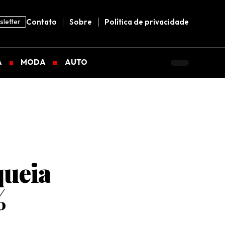
letter
Contato
Sobre
Política de privacidade
A
MODA
AUTO
queia
%