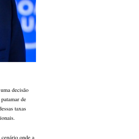
u uma decisão
o patamar de
dessas taxas
ionais.
 cenário onde a