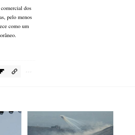
 comercial dos
das, pelo menos
anece como um
porâneo.