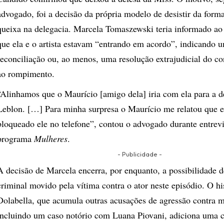
advogado, foi a decisão da própria modelo de desistir da form
queixa na delegacia. Marcela Tomaszewski teria informado ao 
que ela e o artista estavam “entrando em acordo”, indicando 
reconciliação ou, ao menos, uma resolução extrajudicial do co
ao rompimento.
“Alinhamos que o Maurício [amigo dela] iria com ela para a d
Leblon. […] Para minha surpresa o Maurício me relatou que e
bloqueado ele no telefone”, contou o advogado durante entrevi
programa
Mulheres
.
- Publicidade -
A decisão de Marcela encerra, por enquanto, a possibilidade 
criminal movido pela vítima contra o ator neste episódio. O h
Dolabella, que acumula outras acusações de agressão contra m
incluindo um caso notório com Luana Piovani, adiciona uma 