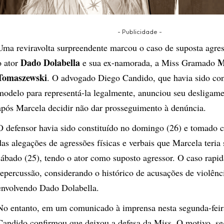
- Publicidade -
Uma reviravolta surpreendente marcou o caso de suposta agre
Dado Dolabella
M
o ator
e sua ex-namorada, a Miss Gramado
Tomaszewski
. O advogado Diego Candido, que havia sido con
modelo para representá-la legalmente, anunciou seu desligam
após Marcela decidir não dar prosseguimento à denúncia.
O defensor havia sido constituído no domingo (26) e tomado
das alegações de agressões físicas e verbais que Marcela teria 
sábado (25), tendo o ator como suposto agressor. O caso rap
repercussão, considerando o histórico de acusações de violênc
envolvendo Dado Dolabella.
No entanto, em um comunicado à imprensa nesta segunda-feir
Candido confirmou que deixou a defesa da Miss. O motivo, s