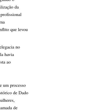
alização da
profissional
uma
nflito que levou
elegacia no
la havia
sta ao
de um processo
istórico de Dado
ulheres,
camada de