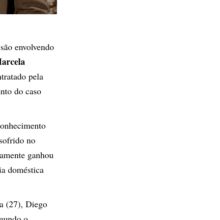
ssão envolvendo
arcela
tratado pela
ento do caso
 conhecimento
sofrido no
idamente ganhou
ia doméstica
a (27), Diego
egundo o