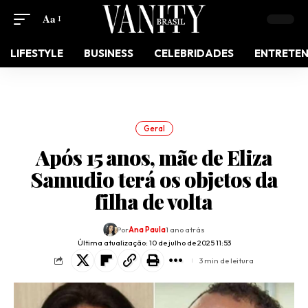
Aa
LIFESTYLE
BUSINESS
CELEBRIDADES
ENTRETE
Geral
Após 15 anos, mãe de Eliza
Samudio terá os objetos da
filha de volta
Por
Ana Paula
1 ano atrás
Última atualização: 10 de julho de 2025 11:53
3 min de leitura