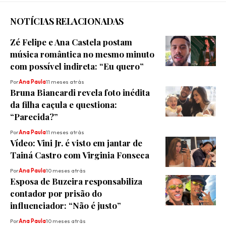
NOTÍCIAS RELACIONADAS
Zé Felipe e Ana Castela postam
música romântica no mesmo minuto
com possível indireta: “Eu quero”
Por
Ana Paula
11 meses atrás
Bruna Biancardi revela foto inédita
da filha caçula e questiona:
“Parecida?”
Por
Ana Paula
11 meses atrás
Vídeo: Vini Jr. é visto em jantar de
Tainá Castro com Virginia Fonseca
Por
Ana Paula
10 meses atrás
Esposa de Buzeira responsabiliza
contador por prisão do
influenciador: “Não é justo”
Por
Ana Paula
10 meses atrás