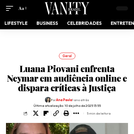
Aa
LIFESTYLE
BUSINESS
CELEBRIDADES
ENTRETE
Geral
Luana Piovani enfrenta
Neymar em audiência online e
dispara críticas à Justiça
Por
Ana Paula
1 ano atrás
Última atualização: 10 de julho de 2025 13:55
5 min de leitura