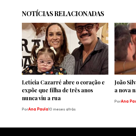
NOTÍCIAS RELACIONADAS
Letícia Cazarré abre o coração e
João Sil
expõe que filha de três anos
a nova n
nunca viu a rua
Por
Ana Pa
Por
Ana Paula
10 meses atrás