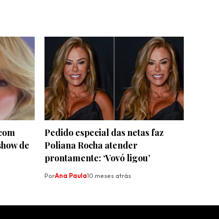
 com
Pedido especial das netas faz
show de
Poliana Rocha atender
prontamente: ‘Vovó ligou’
Por
Ana Paula
10 meses atrás