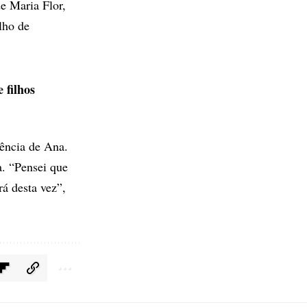
e Maria Flor,
lho de
 filhos
sência de Ana.
a. “Pensei que
rá desta vez”,