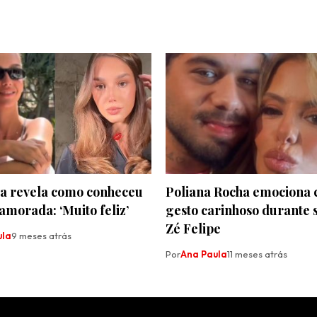
va revela como conheceu
Poliana Rocha emociona
amorada: ‘Muito feliz’
gesto carinhoso durante 
Zé Felipe
ula
9 meses atrás
Por
Ana Paula
11 meses atrás