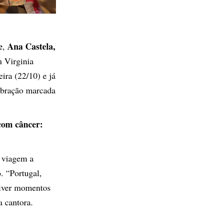
e
Ana Castela,
,
m Virginia
ira (22/10) e já
lebração marcada
com câncer:
 viagem a
. “Portugal,
viver momentos
a cantora.