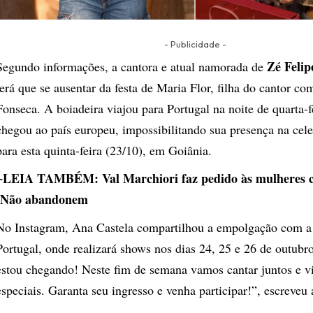
- Publicidade -
Zé Felip
Segundo informações, a cantora e atual namorada de
terá que se ausentar da festa de Maria Flor, filha do cantor co
Fonseca. A boiadeira viajou para Portugal na noite de quarta-fe
chegou ao país europeu, impossibilitando sua presença na ce
para esta quinta-feira (23/10), em Goiânia.
+LEIA TAMBÉM:
Val Marchiori faz pedido às mulheres 
‘Não abandonem
No Instagram, Ana Castela compartilhou a empolgação com a
Portugal, onde realizará shows nos dias 24, 25 e 26 de outubro
estou chegando! Neste fim de semana vamos cantar juntos e 
especiais. Garanta seu ingresso e venha participar!”, escreveu 