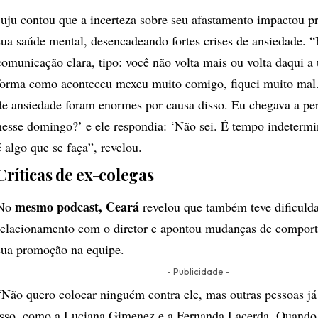
Juju contou que a incerteza sobre seu afastamento impactou 
sua saúde mental, desencadeando fortes crises de ansiedade. “
comunicação clara, tipo: você não volta mais ou volta daqui 
forma como aconteceu mexeu muito comigo, fiquei muito mal.
de ansiedade foram enormes por causa disso. Eu chegava a pe
nesse domingo?’ e ele respondia: ‘Não sei. É tempo indetermi
é algo que se faça”, revelou.
Críticas de ex-colegas
mesmo podcast, Ceará
No
revelou que também teve dificuld
relacionamento com o diretor e apontou mudanças de compor
sua promoção na equipe.
- Publicidade -
“Não quero colocar ninguém contra ele, mas outras pessoas já
isso, como a Luciana Gimenez e a Fernanda Lacerda. Quando 