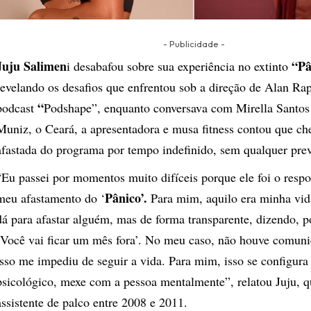
- Publicidade -
Juju Salimen
“Pâ
i desabafou sobre sua experiência no extinto
revelando os desafios que enfrentou sob a direção de Alan Ra
“
podcast
Podshape”, enquanto conversava com Mirella Santos
Muniz, o Ceará, a apresentadora e musa fitness contou que ch
afastada do programa por tempo indefinido, sem qualquer prev
“Eu passei por momentos muito difíceis porque ele foi o respo
Pânico’.
meu afastamento do ‘
Para mim, aquilo era minha vid
dá para afastar alguém, mas de forma transparente, dizendo, 
‘Você vai ficar um mês fora’. No meu caso, não houve comun
isso me impediu de seguir a vida. Para mim, isso se configur
psicológico, mexe com a pessoa mentalmente”, relatou Juju, 
assistente de palco entre 2008 e 2011.