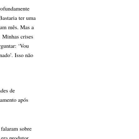
profundamente
Bastaria ter uma
a um mês. Mas a
 Minhas crises
rguntar: ‘Vou
nado’. Isso não
ades de
tamento após
 falaram sobre
era produtor,