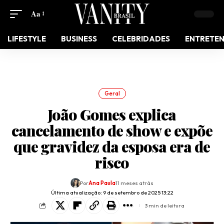
Aa
LIFESTYLE
BUSINESS
CELEBRIDADES
ENTRETE
Geral
João Gomes explica
cancelamento de show e expõe
que gravidez da esposa era de
risco
Por
Ana Paula
11 meses atrás
Última atualização: 9 de setembro de 2025 13:22
3 min de leitura