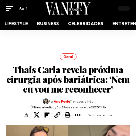
Aa
LIFESTYLE
BUSINESS
CELEBRIDADES
ENTRETE
Geral
Thais Carla revela próxima
cirurgia após bariátrica: ‘Nem
eu vou me reconhecer’
Por
Ana Paula
11 meses atrás
Última atualização: 24 de setembro de 2025 11:16
3 min de leitura