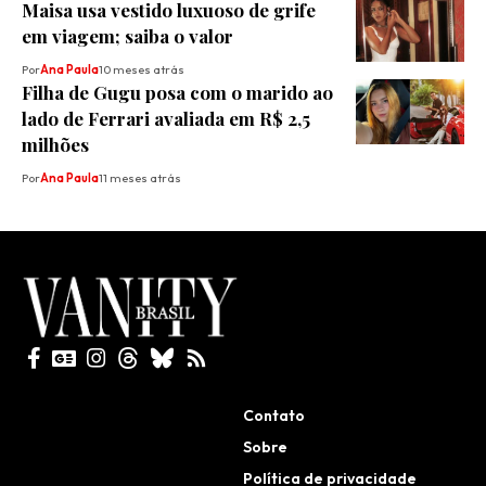
Maisa usa vestido luxuoso de grife
em viagem; saiba o valor
Por
Ana Paula
10 meses atrás
Filha de Gugu posa com o marido ao
lado de Ferrari avaliada em R$ 2,5
milhões
Por
Ana Paula
11 meses atrás
Todos direitos reservados
Contato
Sobre
Política de privacidade