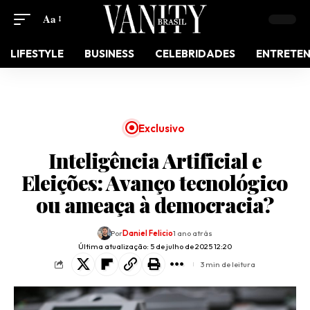
Aa
LIFESTYLE
BUSINESS
CELEBRIDADES
ENTRETE
Exclusivo
Inteligência Artificial e
Eleições: Avanço tecnológico
ou ameaça à democracia?
Por
Daniel Felicio
1 ano atrás
Última atualização: 5 de julho de 2025 12:20
3 min de leitura